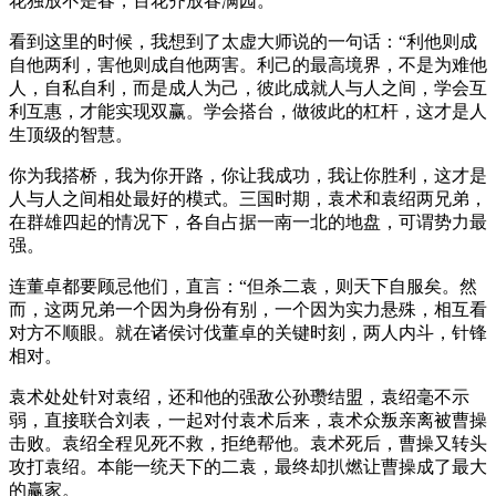
花独放不是春，百花齐放春满园。”
看到这里的时候，我想到了太虚大师说的一句话：“利他则成
自他两利，害他则成自他两害。利己的最高境界，不是为难他
人，自私自利，而是成人为己，彼此成就人与人之间，学会互
利互惠，才能实现双赢。学会搭台，做彼此的杠杆，这才是人
生顶级的智慧。
你为我搭桥，我为你开路，你让我成功，我让你胜利，这才是
人与人之间相处最好的模式。三国时期，袁术和袁绍两兄弟，
在群雄四起的情况下，各自占据一南一北的地盘，可谓势力最
强。
连董卓都要顾忌他们，直言：“但杀二袁，则天下自服矣。然
而，这两兄弟一个因为身份有别，一个因为实力悬殊，相互看
对方不顺眼。就在诸侯讨伐董卓的关键时刻，两人内斗，针锋
相对。
袁术处处针对袁绍，还和他的强敌公孙瓒结盟，袁绍毫不示
弱，直接联合刘表，一起对付袁术后来，袁术众叛亲离被曹操
击败。袁绍全程见死不救，拒绝帮他。袁术死后，曹操又转头
攻打袁绍。本能一统天下的二袁，最终却扒燃让曹操成了最大
的赢家。