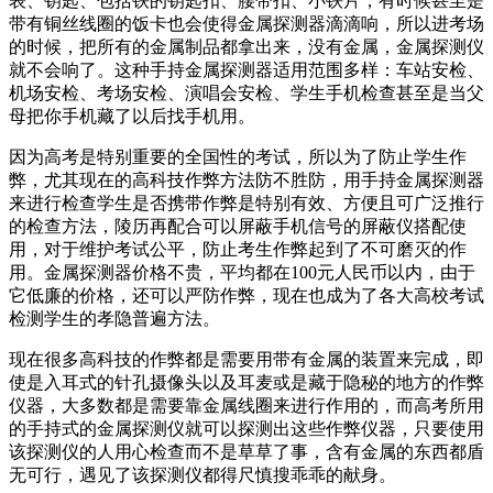
表、钥匙、包括铁的钥匙扣、腰带扣、小铁片，有时候甚至是
带有铜丝线圈的饭卡也会使得金属探测器滴滴响，所以进考场
的时候，把所有的金属制品都拿出来，没有金属，金属探测仪
就不会响了。这种手持金属探测器适用范围多样：车站安检、
机场安检、考场安检、演唱会安检、学生手机检查甚至是当父
母把你手机藏了以后找手机用。
因为高考是特别重要的全国性的考试，所以为了防止学生作
弊，尤其现在的高科技作弊方法防不胜防，用手持金属探测器
来进行检查学生是否携带作弊是特别有效、方便且可广泛推行
的检查方法，陵历再配合可以屏蔽手机信号的屏蔽仪搭配使
用，对于维护考试公平，防止考生作弊起到了不可磨灭的作
用。金属探测器价格不贵，平均都在100元人民币以内，由于
它低廉的价格，还可以严防作弊，现在也成为了各大高校考试
检测学生的孝隐普遍方法。
现在很多高科技的作弊都是需要用带有金属的装置来完成，即
使是入耳式的针孔摄像头以及耳麦或是藏于隐秘的地方的作弊
仪器，大多数都是需要靠金属线圈来进行作用的，而高考所用
的手持式的金属探测仪就可以探测出这些作弊仪器，只要使用
该探测仪的人用心检查而不是草草了事，含有金属的东西都盾
无可行，遇见了该探测仪都得尺慎搜乖乖的献身。