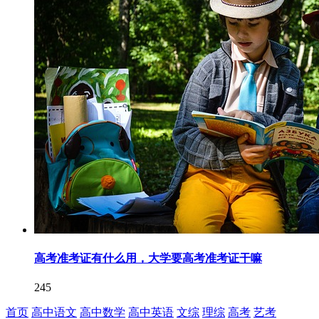
高考准考证有什么用，大学要高考准考证干嘛
245
首页
高中语文
高中数学
高中英语
文综
理综
高考
艺考