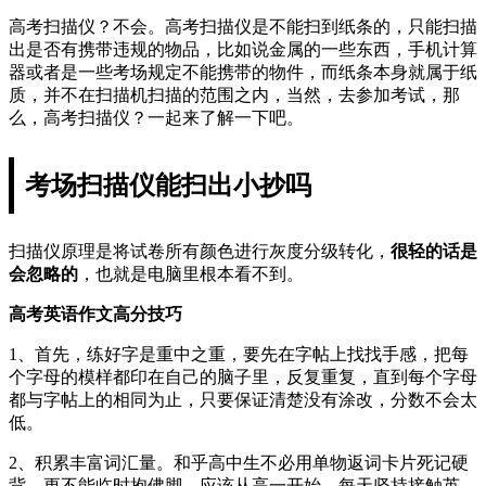
高考扫描仪？不会。高考扫描仪是不能扫到纸条的，只能扫描
出是否有携带违规的物品，比如说金属的一些东西，手机计算
器或者是一些考场规定不能携带的物件，而纸条本身就属于纸
质，并不在扫描机扫描的范围之内，当然，去参加考试，那
么，高考扫描仪？一起来了解一下吧。
考场扫描仪能扫出小抄吗
扫描仪原理是将试卷所有颜色进行灰度分级转化，
很轻的话是
会忽略的
，也就是电脑里根本看不到。
高考英语作文高分技巧
1、首先，练好字是重中之重，要先在字帖上找找手感，把每
个字母的模样都印在自己的脑子里，反复重复，直到每个字母
都与字帖上的相同为止，只要保证清楚没有涂改，分数不会太
低。
2、积累丰富词汇量。和乎高中生不必用单物返词卡片死记硬
背，更不能临时抱佛脚，应该从高一开始，每天坚持接触英