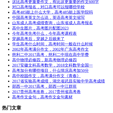
这比高考更重要作文，有比这更重要的作文600字
对口高考报名，对口高考可以报哪些学校
高考485能上什么大学，高考485能上医学院吗
中国高考英文怎么说，英语高考英文缩写
山东成人高考成绩查询，山东省成人高考报名
高中生图片，高考图片配图2023
今年高考先考什么，今年高考课程表
穿越高考后，穿越之后娘来了
学生高考什么时间，高考时间一般在什么时候
2002年高考满分作文，2002年广东高考作文
慈利二中2017高考，慈利二中现在高中学费
高中物理必修四，新高考物理必修四
2017安徽文科高考数学，2018文科数学全国一
高考加分有哪些项目，什么情况高考加50分
高中校园作文，高考满分作文《青春》
2017省实验高考成绩，湖北省武昌实验中学高考成绩
郧西一中2017高考，郧西一中江群班
2017贵州高考改卷，2017贵州省高考卷
高考作文金句，高考作文金句素材
热门文章