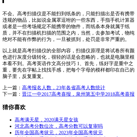
不会。高考扫描仪是不能扫到纸条的，只能扫描出是否有携带
违规的物品，比如说金属罩逗咐的一些东西，手指手机计算器
或者是一些考场规定不能携带的物件，而纸条本身就属于纸
质，并不在扫描机扫描的范围之内，当然，去参加考试，物纯
绝对不能有作弊的行为，一旦被抓到，处罚是非常严重的。
以上就是高考扫描仪的全部内容，扫描仪原理是将试卷所有颜
色进行灰度分级转化，很轻的话是会忽略的，也就是电脑里根
本看不到。高考英语作文高分技巧 1、首先，练好字是重中之
重，要先在字帖上找找手感，把每个字母的模样都印在自己的
脑子里，反复重复。
上一篇：
高考报名人数，23年各省高考人数统计
下一篇：
晋江一中2017高考喜报，泉州第五中学2018高考喜报
猜你喜欢
高考满天星，2020满天星女孩
河北高考分数位次，高考分数可以复审吗
历年全国高考状元，2023年全国高考状元