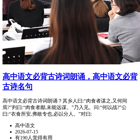
高中语文必背古诗词朗诵，高中语文必背
古诗名句
高中语文必背古诗词朗诵？其乡人曰:“肉食者谋之,又何间
焉?”刿曰:“肉食者鄙,未能远谋。”乃入见。问:“何以战?”公
曰:“衣食所安,弗敢专也,必以分人。”对曰:
高中语文
2026-07-15
有190人觉得有用