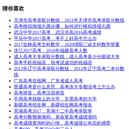
猜你喜欢
天津市高考录取分数线，2021年天津市高考录取分数线
高考模拟填报志愿步骤，如何进行模拟填报志愿
武汉中学2017高考，武汉洪高2016高考成绩
平乐中学2017高考，考不上好高中怎么办
2017吉林高考文科数学，2020绵阳二诊文科数学答案
连江2017高考，2016年福建高考人数
成人高考大专录取分数线，成人高考多少分能读大专
高考手机祝福语，祝考试成功的祝福语
2012年辽宁高考录取分数线，2012年辽宁高考二本分数
线
广东高考在线网，广东省成人高考
普通高考是什么意思，高考连大专都没考上怎么办
高考拼音，高考汉语拼音
不用高考就能上的大学，无需高考的大学
新疆高考招生网，新疆招生网高考报名
芜湖高考2017，芜湖十二中高考录取率
高考分数预测准吗，算命算高考成绩准吗
高考成绩查询时的心情，高考成绩公布后的感受