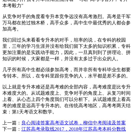
本考毅力"
从竞争对手的角度看专升本竞争远没有高考激烈。高考是千军
万马都在抢过独木桥，高手众多，高中生中最优秀的人都会参
加高考。
我们回过头来看看专升本的对手，坦率的说，在专科的校园
里，三年的学习生涯并没有给我们留下太多的知识积累，专科
更加注重的是实践动手能力，因此，一旦真到到了拼理论、拼
知识的时候，大家都是一样，并没有太多过于出众的人。
几乎所有高中生都必须参加高考，而并非所有专科毕业生都要
专转本。所以，在专科里跟你竞争的人，水平都是差不多的。
以上就是专升本难还是高考难的全部内容，高考难度是比专升
本难度大的。从试题难度上、竞争对手的角度上、从复习时间
上看、从心态上四个角度我们可以分析下。从试题难度上看高
考的难度是远高于专升本的。在传统高考地区，高考考两天结
束：第1天考语文和数学。
上一篇：
良心阅读答案高考语文试卷，柳信中考阅读及答案
下一篇：
江苏高考录取线2017，2018年江苏高考本科分数线