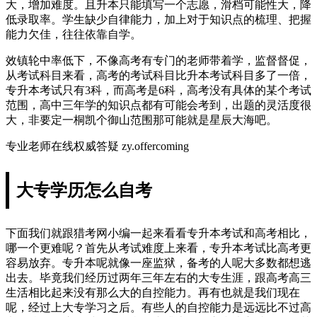
大，增加难度。且升本只能填写一个志愿，滑档可能性大，降
低录取率。学生缺少自律能力，加上对于知识点的梳理、把握
能力欠佳，往往依靠自学。
效镇轮中率低下，不像高考有专门的老师带着学，监督督促，
从考试科目来看，高考的考试科目比升本考试科目多了一倍，
专升本考试只有3科，而高考是6科，高考没有具体的某个考试
范围，高中三年学的知识点都有可能会考到，出题的灵活度很
大，非要定一桐凯个御山范围那可能就是星辰大海吧。
专业老师在线权威答疑 zy.offercoming
大专学历怎么自考
下面我们就跟猎考网小编一起来看看专升本考试和高考相比，
哪一个更难呢？首先从考试难度上来看，专升本考试比高考更
容易放弃。专升本呢就像一座监狱，备考的人呢大多数都想逃
出去。毕竟我们经历过两年三年左右的大专生涯，跟高考高三
生活相比起来没有那么大的自控能力。再有也就是我们现在
呢，经过上大专学习之后。有些人的自控能力是远远比不过高