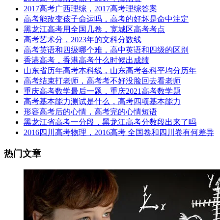
2017高考广西理综，2017高考理综答案
高考能改变孩子命运吗，高考的好坏是命中注定
黑龙江高考用全国几卷，宽城区高考考点
高考艺术分，2023年的文科分数线
高考英语和四级哪个难，高中英语和四级的区别
香港高考，香港高考什么时候出成绩
山东省历年高考本科线，山东高考各科平均分历年
高考结束打老师，高考考不好没脸回去看老师
重庆高考数学最后一题，重庆2021高考数学题
高考基本能力测试是什么，高考四项基本能力
形容高考后的心情，高考完的心情短语
黑龙江省高考一分段，黑龙江高考分数段出来了吗
2016四川高考物理，2016高考 全国卷和四川卷有何差异
热门文章