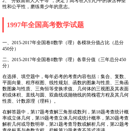
2、“分数面前人人平等”，决定了高考在人们心中的谈含神圣
性和公平性，磨练青少年的意志。
1997年全国高考数学试题
一、2015-2017年全国卷II数学（理）各模块分值占比（总分
450分）
二、2015-2017年全国卷II数学（理）各章分值（三年总分450
分）
在选择、填空题中，每年必考的考查内容包括：集合、复数、
平面向量、程序框图、线性规划、函数的图象与性质、三角函
数图象与性质、三角恒等变换求值、几何体的三视图及其表面
积或体积、直线与圆、双曲线或抛物线的简槐雹方程及其几何
性质、计数原理（理科）。
在解答题中，第17题考查解三角形或数列，第18题考查统计概
率或立体几何，第19题考查立体几何或统计概率，第20题考查
解析几何或导数明举，第21题考查导数或解析几何，第22题考
查坐标系与参数方程，拦帆第23题考查不等式选讲。