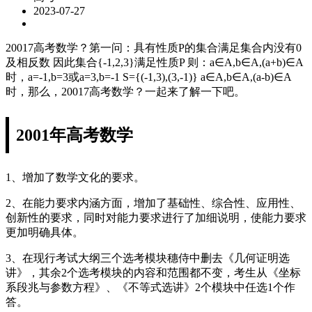
2023-07-27
20017高考数学？第一问：具有性质P的集合满足集合内没有0
及相反数 因此集合{-1,2,3}满足性质P 则：a∈A,b∈A,(a+b)∈A
时，a=-1,b=3或a=3,b=-1 S={(-1,3),(3,-1)} a∈A,b∈A,(a-b)∈A
时，那么，20017高考数学？一起来了解一下吧。
2001年高考数学
1、增加了数学文化的要求。
2、在能力要求内涵方面，增加了基础性、综合性、应用性、
创新性的要求，同时对能力要求进行了加细说明，使能力要求
更加明确具体。
3、在现行考试大纲三个选考模块穗侍中删去《几何证明选
讲》，其余2个选考模块的内容和范围都不变，考生从《坐标
系段兆与参数方程》、《不等式选讲》2个模块中任选1个作
答。