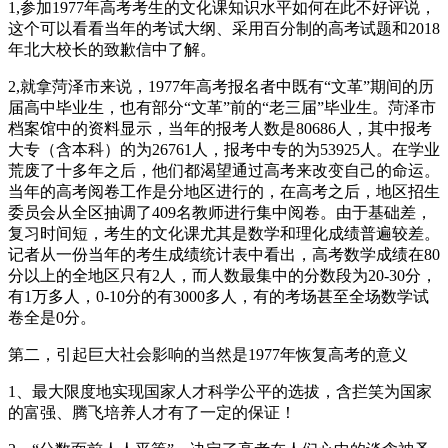
1,参加1977年高考考生的文化课知识水平如何在此不好评说，
这个可以看看当年的考试大纲、采用百分制的高考试题和2018
年北大校长的致歉信中了解。
2,就拿菏泽市来说，1977年高考报名者中既有“文革”期间的历
届高中毕业生，也有部分“文革”前的“老三届”毕业生。菏泽市
档案馆中的资料显示，当年的报考人数是80686人，其中报考
大专（含本科）的为26761人，报考中专的为53925人。在学业
荒废了十多年之后，他们都渴望通过高考来改变自己的命运。
当年的高考阅卷工作是分地区进行的，在高考之后，地区招生
委员会从全区抽调了409名教师进行集中阅卷。由于基础差，
复习时间短，考生的文化课尤其是数学和理化成绩普遍较差。
记者从一份当年的考生成绩统计表中看出，高考数学成绩在80
分以上的全地区只有2人，而人数最集中的分数段为20-30分，
有1万多人，0-10分的有3000多人，有的考场甚至全场数学试
卷全是0分。
第二，引起巨大社会影响的当然是1977年恢复高考的意义
1、最大限度地实现国家人才科学公平的选拔，含拦笑为国家
的富强、腾飞培养人才有了一定的保证！