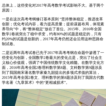
总体上，这些变化对2017年高考数学考试影响不大。基于两个
原因：
一是在这次高考考纲修订基本原则 “坚持整体稳定，推进改革
创新；优化考试内容，着力提高质量；提前谋篇布局，体现素
养导向”中，将“整体稳定”放在了首位。2015年、2016年全国
数学2卷就突出了稳中求变，约有80%的试题是稳定的，只有
约20%的试题是创新的，2017年高考仍然还会沿用这种思路命
制试卷。
二是近两年高考试卷已先于2017年高考考纲在命题中渗透了一
些变化与创新，全国数学2卷最大的变化点是，突出了社会主
义核心价值观，强调了中国传统数学文化精髓。在数学文化方
面，2016年高考全国2卷理科数学第8题、文科数学第9题涉及
到了我国南宋著名数学家秦九韶提出的多项式求值的算法，
2015年高考全国2卷文、理科数学的第8题涉及到了我国古代数
学名著《九章算术》中的“更相减损术”。