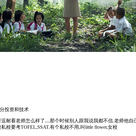
我知道分投资和技术
逗耐看老师怎么样了....那个时候别人跟我说我都不信.老师他自
FEL,SSAT.有个私校不用,叫little flower,女校