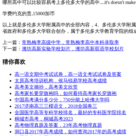
哪所高中可以比较容易考上多伦多大学的高中....it's doesn't make sens
学费约克的贵,15000加币
以上就是多伦多大学附属高中的全部内容，4、多伦多大学附属中学 Uni
省政府和多伦多大学联合创办，属于多伦多大学教育学院的组
上一篇：
常熟梅李高级中学，常熟梅李高中本科录取率
下一篇：
潍坊高新实验学校划片，潍坊高新双语学校划片
猜你喜欢
高一语文期中考试试卷，高一语文考试试卷及答案
太原高考培训机构，侯马锐易学校高考成绩
高考美文摘抄，高考美文欣赏
高考家长要穿旗袍吗，如何看待高考家长穿旗袍
中国高考满分多少分，750分能上哈佛大学吗
2017济南高三三模语文，2018全国卷三
全国医学高等专科学校排名，最好的专科医学院排名
桐城市高考，桐城高考2023
高考物理真题及答案，23年高考物理真题
洞口县2017年高考成绩，如何查询2017年的高考成绩