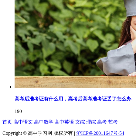
高考后准考证有什么用，高考后高考准考证丢了怎么办
190
首页
高中语文
高中数学
高中英语
文综
理综
高考
艺考
Copyright © 高中学习网 版权所有 |
沪ICP备20011647号-54