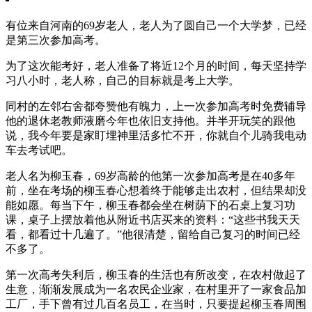
有位来自河南的69岁老人，老人为了圆自己一个大学梦，已经
是第三次参加高考。
为了这次能考好，老人准备了将近12个月的时间，每天坚持学
习八小时，老人称，自己的目标就是考上大学。
同村的左邻右舍都夸赞他有魄力，上一次参加高考时免费辅导
他的退休老教师液磨今年也依旧支持他。并半开玩笑的跟他
说，我今年要是家盯埋神里活多忙不开，你就自个儿骑我电动
车去考试吧。
老人名为柳玉春，69岁高龄的他第一次参加高考是在40多年
前，坐在考场的柳玉春心想着终于能够走出农村，但结果却没
能如愿。每当下午，柳玉春都会坐在树荫下的石桌上复习功
课，桌子上摆放着他从附近书店买来的资料：“这些书我天天
看，都看过十几遍了。”他很清楚，留给自己复习的时间已经
不多了。
第一次高考失利后，柳玉春的生活也有所改变，在农村做起了
生意，渐渐发展成为一名农民企业家，在村里开了一家食品加
工厂，手下曾有过几百名员工，在当时，只要提起柳玉春周围