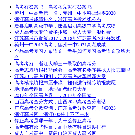
高考有答案吗，高考考完就有答案吗
兖州一中高考第一名，兖州一中本科上线率2020
浙江高考成绩排名，浙江高考投档线公布
唐县启明高级中学，唐县启明高级中学高考成绩
成人高考大专学费多少钱，成人大专一般收费
江苏高考录取线2017，2018年江苏高考本科分数线
德州一中2017高考，德州一中2021高考成绩
全品高考复习方案语文，考生如何复习高考语文攻略大
全
高考考好，浙江大学三一录取的高考分
高考志愿填报技巧经验，高考有必要花钱找人报志愿吗
江苏2017高考预测，江苏高考改革最新方案
高考模拟填报志愿步骤，如何进行模拟填报志愿
地理高考题目，地理高考经典大题
2017年全国高考卷二，2017年全国卷二
山西高考查分方式，山西2023高考查分电话
广东高考分数查询，广东高考分数查询时间2023
浙江高考网，浙江600分上不了一本
停止高考是哪一年，为什么停止高考
高考都有那些科目，高中所有科目难度排行
成人自考高中，新疆自治区成人高考网