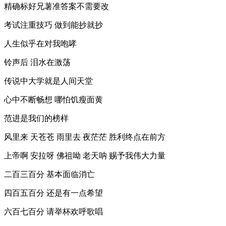
精确标好兄薯准答案不需要改
考试注重技巧 做到能抄就抄
人生似乎在对我咆哮
铃声后 泪水在激荡
传说中大学就是人间天堂
心中不断畅想 哪怕饥瘦面黄
范进是我们的榜样
风里来 天苍苍 雨里去 夜茫茫 胜利终点在前方
上帝啊 安拉呀 佛祖呦 老天呐 赐予我伟大力量
二百三百分 基本面临消亡
四百五百分 还是有一点希望
六百七百分 请举杯欢呼歌唱