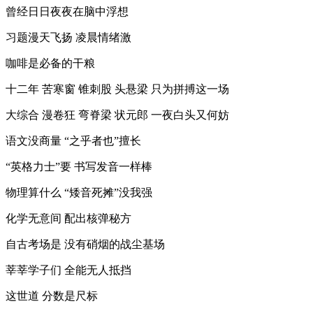
曾经日日夜夜在脑中浮想
习题漫天飞扬 凌晨情绪激
咖啡是必备的干粮
十二年 苦寒窗 锥刺股 头悬梁 只为拼搏这一场
大综合 漫卷狂 弯脊梁 状元郎 一夜白头又何妨
语文没商量 “之乎者也”擅长
“英格力士”要 书写发音一样棒
物理算什么 “矮音死摊”没我强
化学无意间 配出核弹秘方
自古考场是 没有硝烟的战尘基场
莘莘学子们 全能无人抵挡
这世道 分数是尺标