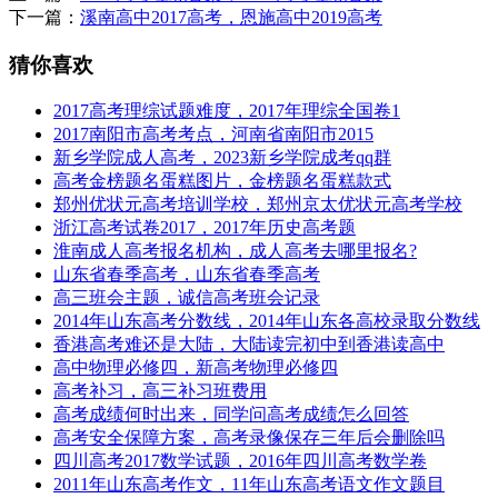
下一篇：
溪南高中2017高考，恩施高中2019高考
猜你喜欢
2017高考理综试题难度，2017年理综全国卷1
2017南阳市高考考点，河南省南阳市2015
新乡学院成人高考，2023新乡学院成考qq群
高考金榜题名蛋糕图片，金榜题名蛋糕款式
郑州优状元高考培训学校，郑州京太优状元高考学校
浙江高考试卷2017，2017年历史高考题
淮南成人高考报名机构，成人高考去哪里报名?
山东省春季高考，山东省春季高考
高三班会主题，诚信高考班会记录
2014年山东高考分数线，2014年山东各高校录取分数线
香港高考难还是大陆，大陆读完初中到香港读高中
高中物理必修四，新高考物理必修四
高考补习，高三补习班费用
高考成绩何时出来，同学问高考成绩怎么回答
高考安全保障方案，高考录像保存三年后会删除吗
四川高考2017数学试题，2016年四川高考数学卷
2011年山东高考作文，11年山东高考语文作文题目