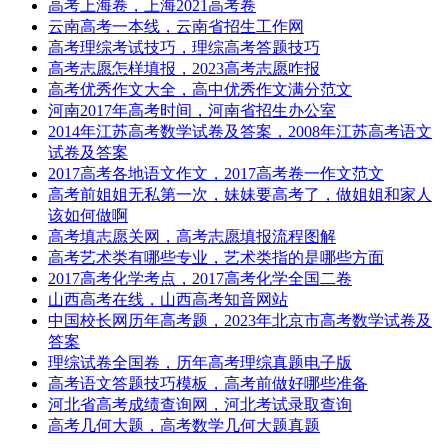
高考上海卷，上海2021高考卷
云南高考一本线，云南省招生工作网
高考理综考试技巧，理综高考答题技巧
高考志愿怎样填报，2023高考志愿咋报
高考优秀作文大全，高中优秀作文满分范文
河南2017年高考时间，河南省招生办公室
2014年江苏高考数学试卷及答案，2008年江苏高考语文
试卷及答案
2017高考各地语文作文，2017高考卷一作文范文
高考前姐姐无私第一次，妹妹要高考了，做姐姐和家人
该如何做啊
高考填志愿关网，高考志愿填报流程图解
高考艺术类有哪些专业，艺术类指的是哪些方面
2017高考化学考点，2017高考化学全国二卷
山西高考在线，山西高考知音网站
中国校长网历年高考题，2023年北京市高考数学试卷及
答案
理综试卷全国卷，历年高考理综真题电子版
高考语文答题技巧模板，高考前做好哪些准备
河北省高考成绩查询网，河北考试录取查询
高考几何大题，高考数学几何大题真题