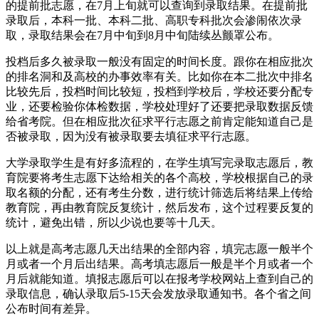
的提前批志愿，在7月上旬就可以查询到录取结果。在提前批
录取后，本科一批、本科二批、高职专科批次会渗闹依次录
取，录取结果会在7月中旬到8月中旬陆续丛颤罩公布。
投档后多久被录取一般没有固定的时间长度。跟你在相应批次
的排名洞和及高校的办事效率有关。比如你在本二批次中排名
比较先后，投档时间比较短，投档到学校后，学校还要分配专
业，还要检验你体检数据，学校处理好了还要把录取数据反馈
给省考院。但在相应批次征求平行志愿之前肯定能知道自己是
否被录取，因为没有被录取要去填征求平行志愿。
大学录取学生是有好多流程的，在学生填写完录取志愿后，教
育院要将考生志愿下达给相关的各个高校，学校根据自己的录
取名额的分配，还有考生分数，进行统计筛选后将结果上传给
教育院，再由教育院反复统计，然后发布，这个过程要反复的
统计，避免出错，所以少说也要等十几天。
以上就是高考志愿几天出结果的全部内容，填完志愿一般半个
月或者一个月后出结果。高考填志愿后一般是半个月或者一个
月后就能知道。填报志愿后可以在报考学校网站上查到自己的
录取信息，确认录取后5-15天会发放录取通知书。各个省之间
公布时间有差异。