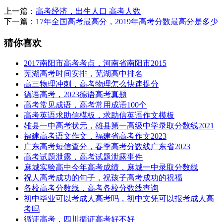
上一篇：
高考经济，出生人口 高考人数
下一篇：
17年全国高考最高分，2019年高考分数最高分是多少
猜你喜欢
2017南阳市高考考点，河南省南阳市2015
芜湖高考时间安排，芜湖高中排名
高三物理冲刺，高考物理怎么快速提分
德语高考，2023德语高考真题
高考常见成语，高考常用成语100个
高考英语求助信模板，求助信英语作文模板
雄县一中高考状元，雄县第一高级中学录取分数线2021
福建高考语文作文，福建省高考作文2023
广东高考短信查分，春季高考分数线广东省2023
高考试题泄露，高考试题泄露事件
麻城实验高中今年高考成绩，麻城一中录取分数线
祝人高考成功的句子，祝孩子高考成功的祝福
各校高考分数线，高考各校分数线查询
初中毕业可以考成人高考吗，初中文凭可以报考成人高
考吗
循证高考，四川循证高考好不好