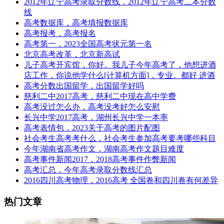
2012年辽宁高考录取分数线，2012年辽宁高考二本分数
线
高考数据库，高考填报数据库
高考报考，高考报名
高考第一，2023全国高考状元第一名
北京高考改革，北京新高试
儿子高考开宾馆，你好。我儿子今年高考了，他想进酒
店工作，你说他学什么[计算机方面]，专业。都好 进酒
高考分数出国留学，出国留学好吗
慈利二中2017高考，慈利二中现在高中学费
高考没过怎么办，高考没考好怎么安慰
长兴中学2017高考，湖州长兴中学一本率
高考表情包，2023关于高考的图片配图
社会考生高考考什么，社会考生参加高考要考哪些科目
今年湖南省高考作文，湖南高考作文题目难度
高考事件新闻2017，2018高考事件作弊新闻
高考汇总，今年高考录取分数线汇总
2016四川高考物理，2016高考 全国卷和四川卷有何差异
热门文章