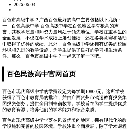
2026-06-03
百色市高级中学？广西百色最好的高中主要包括以下几所：
一、百色高级中学 百色高级中学在百色地区享有极高的声
誉，其教学质量和师资力量均处于领先地位。学校注重学生的
全面发展，不仅在学术成绩上屡创佳绩，还在各类竞赛和活动
中取得了优异的成绩。此外，百色高级中学还拥有优美的校园
环境和先进的教学设施，为学生提供了良好的学习和生活条
件。那么，百色市高级中学？一起来了解一下吧。
百色民族高中官网首页
百色市现代高级中学的学费设定为每学期10800元。这所学校
获得了百色市教育局的批准，并由广西贺州市鸿运教育投资集
团投资创办，提供全日制寄宿教育。学校旨在为学生提供优质
的教育资源，培养他们的学术能力和综合素质。
百色市现代高级中学坐落在风景优美的地区，拥有现代化的教
学设施和完善的校园环境。学校注重全面发展，除了学术课程