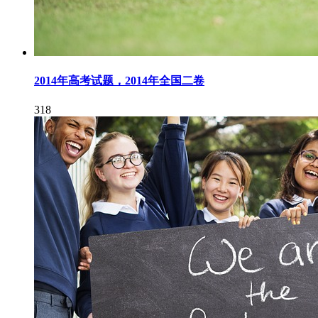
2014年高考试题，2014年全国二卷
318