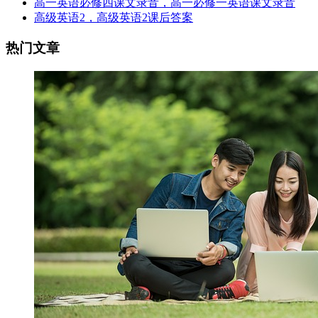
高一英语必修四课文录音，高一必修一英语课文录音
高级英语2，高级英语2课后答案
热门文章