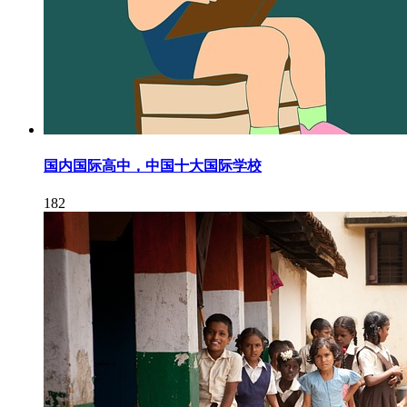
国内国际高中，中国十大国际学校
182