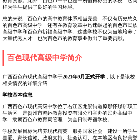
教育资源。此外，百色市一中也是一所值得称赞的学校，它同
样为学生提供了良好的学习环境。
总的来说，百色市的高中教育体系相当完善，不仅有历史悠久
的百色市高级中学，还有在教育改革中迅速崛起的百色市民族
高级中学和百色市祈福高级中学。这些学校不仅为当地培养了
大量优秀人才，也为百色市的教育事业做出了重要贡献。
百色现代高级中学简介
广西百色市现代高级中学于
2021年9月正式开学
，以下是该校
相关情况的详细介绍：
学校基本信息
广西百色市现代高级中学位于右江区龙景街道原那怀煤矿职工
生活区，是贺州市鸿运教育投资有限公司举办的民办高级中
学，隶属百色市教育局管理，为全日制寄宿学校。
学校发展目标为培养现代精英，服务国家社会，建设一所学生
喜爱、家长信赖、政府支持、社会认可、在本地区有良好美誉