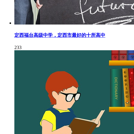
定西福台高级中学，定西市最好的十所高中
233