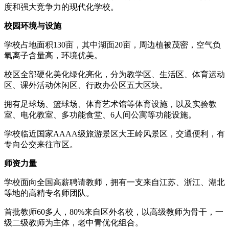
度和强大竞争力的现代化学校。
校园环境与设施
学校占地面积130亩，其中湖面20亩，周边植被茂密，空气负
氧离子含量高，环境优美。
校区全部硬化美化绿化亮化，分为教学区、生活区、体育运动
区、课外活动休闲区、行政办公区五大区块。
拥有足球场、篮球场、体育艺术馆等体育设施，以及实验教
室、电化教室、多功能食堂、6人间公寓等功能设施。
学校临近国家AAAA级旅游景区大王岭风景区，交通便利，有
专向公交来往市区。
师资力量
学校面向全国高薪聘请教师，拥有一支来自江苏、浙江、湖北
等地的高精专名师团队。
首批教师60多人，80%来自区外名校，以高级教师为骨干，一
级二级教师为主体，老中青优化组合。