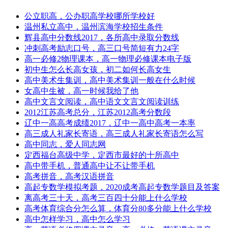
公立职高，公办职高学校哪所学校好
温州私立高中，温州滨海学校招生条件
辉县高中分数线2017，各所高中录取分数线
冲刺高考励志口号，高三口号简短有力24字
高一必修2物理课本，高一物理必修课本电子版
初中生怎么长高女孩，初二如何长高女生
高中美术生集训，高中美术集训一般在什么时候
女高中生被，高一时候我给了他
高中文言文阅读，高中语文文言文阅读训练
2012江苏高考总分，江苏2012高考分数段
辽中一高高考成绩2017，辽中一高中高考一本率
高三成人礼家长寄语，高三成人礼家长寄语怎么写
高中同志，爱人同志网
定西福台高级中学，定西市最好的十所高中
高中带手机，普通高中让不让带手机
高考拼音，高考汉语拼音
高起专数学模拟考题，2020成考高起专数学题目及答案
离高考三十天，高考三百四十分能上什么学校
高考体育综合分怎么算，体育分80多分能上什么学校
高中怎样学习，高中怎么学习