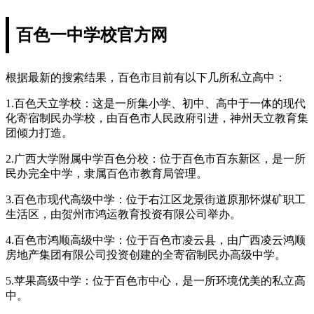
百色一中学校官方网
根据最新的搜索结果，百色市目前有以下几所私立高中：
1.百色天立学校：这是一所集小学、初中、高中于一体的现代
化寄宿制民办学校，由百色市人民政府引进，神州天立教育集
团倾力打造。
2.广西大学附属中学百色分校：位于百色市百东新区，是一所
民办完全中学，隶属百色市教育局管理。
3.百色市现代高级中学：位于右江区龙景街道原那怀煤矿职工
生活区，由贺州市鸿运教育投资有限公司举办。
4.百色市鸿顺高级中学：位于百色市凌云县，由广西凌云鸿顺
房地产集团有限公司投资创建的全寄宿制民办高级中学。
5.苹果高级中学：位于百色市中心，是一所环境优美的私立高
中。