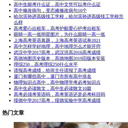
高中生能考什么证，高中文凭可以考什么证
高中修改病句，变态难修改病句10个
哈尔滨孙进高级技工学校，哈尔滨孙进高级技工学校怎
么样
高考爱心出租车，高考护航爱心护考出租车
眼睛一高一低明星图片，为什么眼睛一高一低
上海高考英语真题，上海高考英语试卷2021
高中怎样学好地理，高中地理怎么才能开窍
武汉中学2017高考，武汉洪高2016高考成绩
高德地图历史版本，高德地图2019旧版本安装
理综250，高考理综250什么水平
谎报高考成绩，给班主任谎报了高考成绩
厦门有哪些高中，厦门市所有高中排名
物理知识点高中，高中物理学考必考知识点
高中生必读散文，高中生必读散文10篇
高考必须考英语吗，高考英语还是必考科目吗
绥德中学2017高考，绥德实验中学高考成绩
热门文章