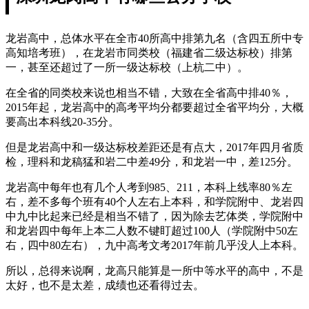
龙岩高中，总体水平在全市40所高中排第九名（含四五所中专
高知培考班），在龙岩市同类校（福建省二级达标校）排第
一，甚至还超过了一所一级达标校（上杭二中）。
在全省的同类校来说也相当不错，大致在全省高中排40％，
2015年起，龙岩高中的高考平均分都要超过全省平均分，大概
要高出本科线20-35分。
但是龙岩高中和一级达标校差距还是有点大，2017年四月省质
检，理科和龙稿猛和岩二中差49分，和龙岩一中，差125分。
龙岩高中每年也有几个人考到985、211，本科上线率80％左
右，差不多每个班有40个人左右上本科，和学院附中、龙岩四
中九中比起来已经是相当不错了，因为除去艺体类，学院附中
和龙岩四中每年上本二人数不键盯超过100人（学院附中50左
右，四中80左右），九中高考文考2017年前几乎没人上本科。
所以，总得来说啊，龙高只能算是一所中等水平的高中，不是
太好，也不是太差，成绩也还看得过去。