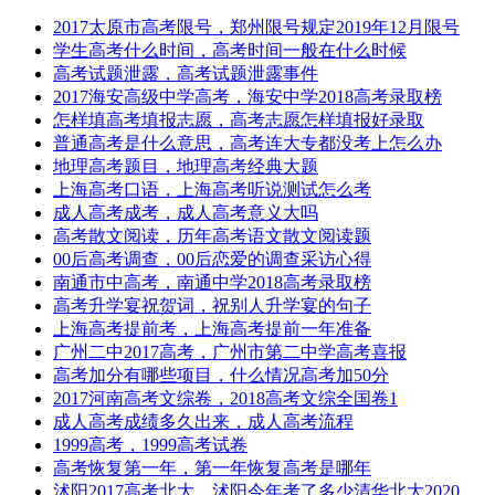
2017太原市高考限号，郑州限号规定2019年12月限号
学生高考什么时间，高考时间一般在什么时候
高考试题泄露，高考试题泄露事件
2017海安高级中学高考，海安中学2018高考录取榜
怎样填高考填报志愿，高考志愿怎样填报好录取
普通高考是什么意思，高考连大专都没考上怎么办
地理高考题目，地理高考经典大题
上海高考口语，上海高考听说测试怎么考
成人高考成考，成人高考意义大吗
高考散文阅读，历年高考语文散文阅读题
00后高考调查，00后恋爱的调查采访心得
南通市中高考，南通中学2018高考录取榜
高考升学宴祝贺词，祝别人升学宴的句子
上海高考提前考，上海高考提前一年准备
广州二中2017高考，广州市第二中学高考喜报
高考加分有哪些项目，什么情况高考加50分
2017河南高考文综卷，2018高考文综全国卷1
成人高考成绩多久出来，成人高考流程
1999高考，1999高考试卷
高考恢复第一年，第一年恢复高考是哪年
沭阳2017高考北大，沭阳今年考了多少清华北大2020