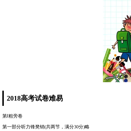
2018高考试卷难易
第Ⅰ粗旁卷
第一部分听力锋凳销(共两节，满分30分)略