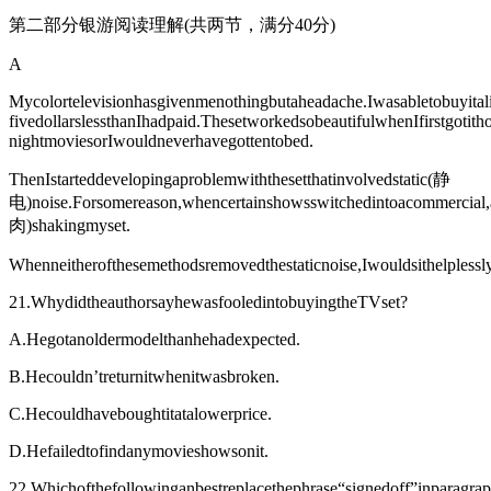
第二部分银游阅读理解(共两节，满分40分)
A
Mycolortelevisionhasgivenmenothingbutaheadache.Iwasabletobuyitali
fivedollarslessthanIhadpaid.ThesetworkedsobeautifulwhenIfirstgotith
nightmoviesorIwouldneverhavegottentobed.
ThenIstarteddevelopingaproblemwiththesetthatinvolvedstatic(静
电)noise.Forsomereason,whencertainshowsswitchedintoacommercial,a
肉)shakingmyset.
Whenneitherofthesemethodsremovedthestaticnoise,Iwouldsithelplessl
21.WhydidtheauthorsayhewasfooledintobuyingtheTVset?
A.Hegotanoldermodelthanhehadexpected.
B.Hecouldn’treturnitwhenitwasbroken.
C.Hecouldhaveboughtitatalowerprice.
D.Hefailedtofindanymovieshowsonit.
22.Whichofthefollowinganbestreplacethephrase“signedoff”inparagra