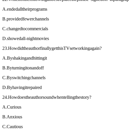
A.endedalltheirprograms
B.providedfewerchannels
C.changedtocommercials
D.showedall-nightmovies
23.HowdidtheauthorfinallygetthisTVsetworkingagain?
A.Byshakingandhittingit
B.Byturningitonandoff
C.Byswitchingchannels
D.Byhavingitrepaired
24.Howdoestheauthorsoundwhentellingthestory?
A.Curious
B.Anxious
C.Cautious