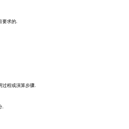
要求的.
明过程或演算步骤.
.