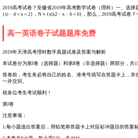
2019高考试卷？安徽省2019年高考数学试卷（理科）一、选
{x|﹣4＜x＜2}，N＝{x|x2﹣x﹣6＜0}，那么，2019高考
高一英语卷子试题题库免费
2019年天津高考理科数学真题试卷及答案与解析
本试卷分为第Ⅰ卷（选择题）和第Ⅱ卷（非选择题）两部分，共150
答卷前，考生务必将自己的姓名、准考号填写在答题卡上，并
一并交回。
祝各位考生考试顺利！
第Ⅰ卷
注意事项：
1.每小题选出答案后，用铅笔将答题卡上对应衫冲题目的答案