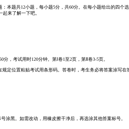
择题：本题共12小题，每小题5分，共60分。在每小题给出的四
试卷？一起来了解一下吧。
分，考试用时120分钟。第Ⅰ卷1至2页，第Ⅱ卷3-5页。
在规定位置粘贴考试用条形码。答卷时，考生务必将答案涂写在
标号涂黑。如需改动，用橡皮擦干净后，再选涂其他答案标号。