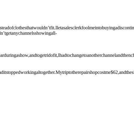
adofclothesthatwouldn’tfit.Iletasalesclerkfoolmeintobuyingadiscontin
idn’tgetanychannelsshowingall-
arduringashow,andtogetridofit,Ihadtochangetoanotherchannelandthen
anditstoppedworkingaltogether.Mytriptotherepairshopcostme$62,andthe