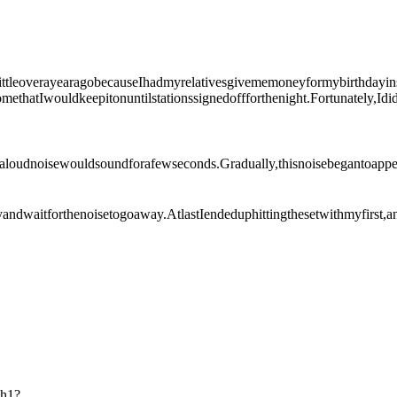
ttleoverayearagobecauseIhadmyrelativesgivememoneyformybirthdayinste
omethatIwouldkeepitonuntilstationssignedoffforthenight.Fortunately,Id
loudnoisewouldsoundforafewseconds.Gradually,thisnoisebegantoappe
yandwaitforthenoisetogoaway.AtlastIendeduphittingthesetwithmyfirst,
ph1?