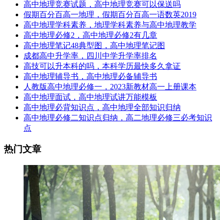
高中地理竞赛试题，高中地理竞赛可以保送吗
假期百分百高一地理，假期百分百高一语数英2019
高中地理学科素养，地理学科素养与高中地理教学
高中地理必修2，高中地理必修2有几章
高中地理笔记48典型图，高中地理笔记图
成都高中升学率，四川中学升学率排名
高技可以升本科的吗，本科学历最快多久拿证
高中地理辅导书，高中地理必备辅导书
人教版高中地理必修一，2023新教材高一上册课本
高中地理面试，高中地理试讲万能模板
高中地理必背知识点，高中地理全部知识归纳
高中地理必修二知识点归纳，高二地理必修三必考知识
点
热门文章