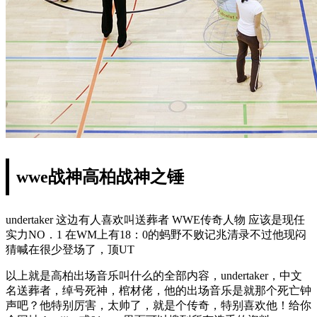
wwe战神高柏战神之锤
undertaker 这边有人喜欢叫送葬者 WWE传奇人物 应该是现任
实力NO．1 在WM上有18：0的蚂野不败记兆清录不过他现闷
猜喊在很少登场了，顶UT
以上就是高柏出场音乐叫什么的全部内容，undertaker，中文
名送葬者，绰号死神，棺材佬，他的出场音乐是就那个死亡钟
声吧？他特别厉害，太帅了，就是个传奇，特别喜欢他！给你