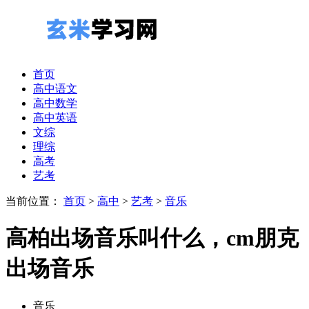
首页
高中语文
高中数学
高中英语
文综
理综
高考
艺考
当前位置：
首页
>
高中
>
艺考
>
音乐
高柏出场音乐叫什么，cm朋克
出场音乐
音乐