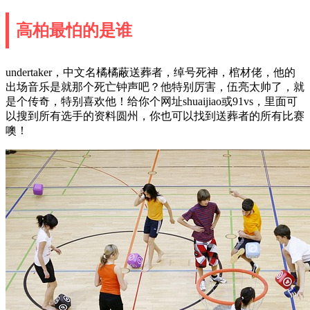
高柏最怕的是谁
undertaker，中文名橘橘蔽送葬者，绰号死神，棺材佬，他的
出场音乐是就那个死亡钟声吧？他特别厉害，伍亮太帅了，就
是个传奇，特别喜欢他！给你个网址shuaijiao或91vs，里面可
以搜到所有选手的资料圆州，你也可以找到送葬者的所有比赛
噢！