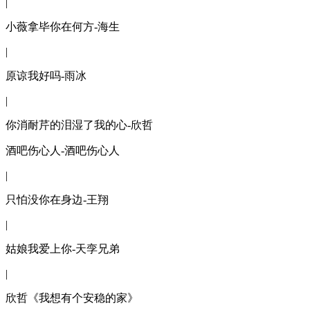
|
小薇拿毕你在何方-海生
|
原谅我好吗-雨冰
|
你消耐芹的泪湿了我的心-欣哲
酒吧伤心人-酒吧伤心人
|
只怕没你在身边-王翔
|
姑娘我爱上你-天孪兄弟
|
欣哲《我想有个安稳的家》