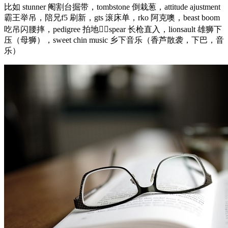
比如 stunner 阉割台掘带，tombstone 倒栽葱，attitude ajustment
霸王举吊，陪兄f5 刷新，gts 滚床单，rko 阿克噢，beast boom
吃吊闪腰摔，pedigree 拍地，spear 长枪直入，lionsault 雄狮下
压（母狮），sweet chin music 乡下音乐（香芦散袭，下巴，音
乐）