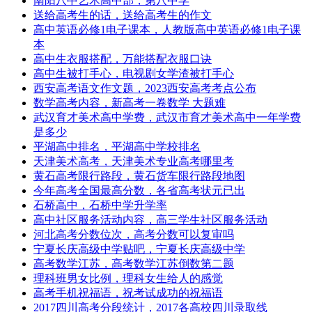
南阳八中艺术高中部，第八中学
送给高考生的话，送给高考生的作文
高中英语必修1电子课本，人教版高中英语必修1电子课
本
高中生衣服搭配，万能搭配衣服口诀
高中生被打手心，电视剧女学渣被打手心
西安高考语文作文题，2023西安高考考点公布
数学高考内容，新高考一卷数学 大题难
武汉育才美术高中学费，武汉市育才美术高中一年学费
是多少
平湖高中排名，平湖高中学校排名
天津美术高考，天津美术专业高考哪里考
黄石高考限行路段，黄石货车限行路段地图
今年高考全国最高分数，各省高考状元已出
石桥高中，石桥中学升学率
高中社区服务活动内容，高三学生社区服务活动
河北高考分数位次，高考分数可以复审吗
宁夏长庆高级中学贴吧，宁夏长庆高级中学
高考数学江苏，高考数学江苏倒数第二题
理科班男女比例，理科女生给人的感觉
高考手机祝福语，祝考试成功的祝福语
2017四川高考分段统计，2017各高校四川录取线