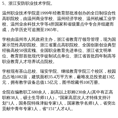
5、浙江安防职业技术学院。
温州职业技术学院是1999年经教育部批准创办的全日制综合性
高职院校，由温州商业学校、温州经济学校、温州机械工业学
校、温州业余科技大学等4所国家和省级重点中专合并组建而
成，办学历史可追溯至1965年。
学校由温州市人民政府主办，浙江省教育厅领导管理，现为国
家示范性高职院校、浙江省重点高职院校、全国创新创业典型
经验高校50强宏槐、全国职业教育先进单位、浙江省文明单
位、教育部首批现代学徒制试点单位、浙江省首批四年制高等
职业教育人才培养试点院校。
学校现有茶山总校、瑞安学院、继续教育学院三个校区，校园
总占地1082亩，建筑面积35.4万平方米，蔽唯友总投资超13亿
元，拥有教学设备总值1.5亿元，图书馆藏书108万册。
全院在编教职工680余人，副高以上职称230余人(其中有正高
职称38人，硕士生导师11人)，“国家高层次人才特殊支持计
划”1人，国务院特殊津贴专家1人，国家教学名师1人，省突出
贡献中青年专家1人，省“151”人才4人。