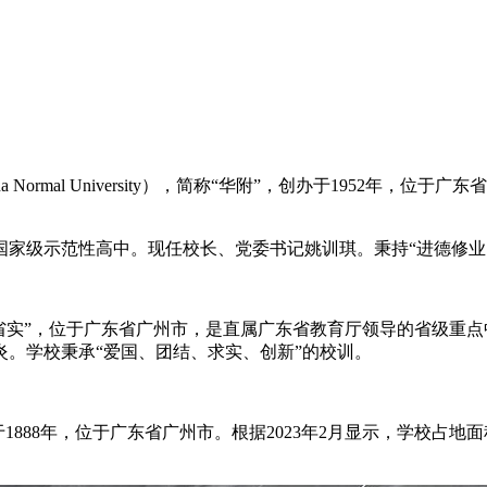
South China Normal University），简称“华附”，创办于19
国家级示范性高中。现任校长、党委书记姚训琪。秉持“进德修业
 School），简称“省实”，位于广东省广州市，是直属广东省教育厅领导
汉炎。学校秉承“爱国、团结、求实、创新”的校训。
hool），创建于1888年，位于广东省广州市。根据2023年2月显示