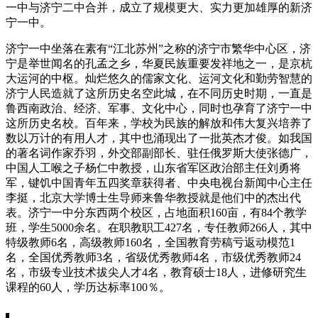
一中与济宁二中合并，成立了规模更大、实力更加雄厚的新济
宁一中。
济宁一中坐落在素有“江北苏州”之称的济宁市繁华中心区，济
宁是举世闻名的孔孟之乡，华夏民族重要发祥地之一，是京杭
大运河的中枢。灿烂悠久的儒家文化、运河文化和勤劳智慧的
济宁人民造就了这所历史名空此城，在不同历史时期，一直是
鲁西南政治、经济、军事、文化中心，同时也孕育了济宁一中
这所历史名校。百年来，学校为民族的解放和伟大复兴培养了
数以万计的有用人才，其中也涌现出了一批英杰才俊。如我国
的著名词作家乔羽，外交部副部长、驻任俄罗斯大使张德广，
中国人工喉之子杨仁中教授，山东省军区政治部主任刘勇将
军，键饥中国青年五四奖章获得者、中央电视台新闻中心主任
李挺，北京大学博士生导师来鲁华教授就是他们中的杰出代
表。济宁一中分东西两个校区，占地面积160亩，有84个教学
班，学生5000余名。在职教职工427名，专任教师266人，其中
特级教师6名，高级教师160名，全国教育劳稿亏返动模范1
名，全国优秀教师3名，省级优秀教师4名，市级优秀教师24
名，市级专业技术拔尖人才4名，教育硕士18人，进修研究生
课程的60人，学历达标率100％。