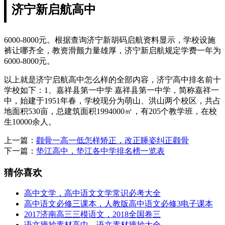
济宁新启航高中
6000-8000元。根据查询济宁新胡码启航资料显示，学校设施
裤让哪齐全，教资滑颤力量雄厚，济宁新启航规定学费一年为
6000-8000元。
以上就是济宁启航高中怎么样的全部内容，济宁高中排名前十
学校如下：1、嘉祥县第一中学 嘉祥县第一中学，简称嘉祥一
中，始建于1951年春，学校现分为萌山、洪山两个校区，共占
地面积530亩，总建筑面积1994000㎡，有205个教学班，在校
生10000余人。
上一篇：
颧骨一高一低怎样矫正，改正睡姿纠正颧骨
下一篇：
垫江高中，垫江各中学排名榜一览表
猜你喜欢
高中文学，高中语文文学常识必考大全
高中语文必修三课本，人教版高中语文必修3电子课本
2017济南高三三模语文，2018全国卷三
语文摘抄素材高中，语文素材摘抄大全