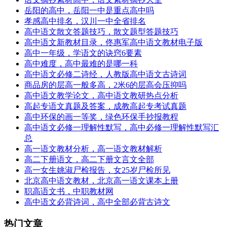
岳阳的高中，岳阳一中是重点高中吗
孝感高中排名，汉川一中全省排名
高中语文散文答题技巧，散文题型答题技巧
高中语文新教材目录，佟惠军高中语文教材电子版
高中一年级，学语文的诀窍6要素
高中难度，高中最难的是哪一科
高中语文必修二诗经，人教版高中语文古诗词
商品房的层高一般多高，2米6的层高会压抑吗
高中语文教学论文，高中语文教研热点分析
高起专语文真题及答案，成教高起专考试真题
高中环保的画一等奖，绿色环保手抄报教程
高中语文必修一理解性默写，高中必修一理解性默写汇
总
高一语文教材分析，高一语文教材解析
高二下册语文，高二下册文言文全部
高一女生姚淑尸检报告，女25岁尸检所见
北京高中语文教材，北京高一语文课本上册
职高语文书，中职教材网
高中语文必背诗词，高中全部必背古诗文
热门文章