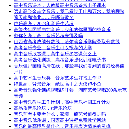
高中音乐课本，人教版高中音乐鉴赏电子课本
远走高飞金志文音乐，我已看过千山和万水，我的脚踏
遍天南和海北……是哪首歌？
声乐高考，2023年音乐生艺考
高能少年团插曲纯音乐，少年的你里面的纯音乐
戴你艺考，高二音乐艺考来得及吗
山西省高考成绩分数线，哈尔滨音乐学院录取分数线
高考音乐专业，音乐生可以报考的大学
高中音乐欣赏课，高中音乐鉴赏课怎么上
高考音乐强化训练，高考音乐强化训练电子书
音乐僵尸国语高清在线，那些年我们看到的香港经典僵
尸片
高中艺术生音乐类，音乐艺术生好找工作吗
绝世高手背景音乐，绝世高手之大侠卢小鱼
高考音乐强化训练视唱练耳卷，湖南艺考视唱200条示范
音频
高中音乐教学工作计划，高中音乐社团工作计划
高品质音乐论坛，st音乐论坛
音乐艺考主要考什么，家境一般艺考值得走吗
高中音乐优质课，国家高中课程免费教学网站
音乐的最高境界是什么，音乐是表达情感的灵魂