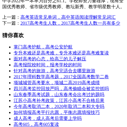
中学2022年一本率为百分之61.1。学校师资力量雄厚，现有全
国优秀教师、省市级优秀教师、教坛新秀、教学明星数十人。
上一篇：
高考英语常见单词，高中英语阅读理解常见词汇
下一篇：
2017高考考生人数，2017高考考生人数一共有多少
猜你喜欢
掌门高考护航，高考公安护航
专升本难还是高考难，专升本难还是高考难复读
面对高考的心态，给高三的儿子解压
高考报院校时间，报考学校的时间
针对高考的旅游，高考完适合去哪里旅游
2017年理科数学高考题，2017全国高考数学二卷
项城城管高考要水，项城二高2019高考成绩
四川高考监控回放严吗，高考偷瞄会被监控抓吗
山东春季高考试题，山东春考会出考过的题吗
江苏小高考补考政策，江苏小高考不合格后果
今年高考取消二本，2020年取消二本和大专吗
如何填报高考平行志愿，平衡志愿填报技巧
成人高考，成人高考后需要上学吗
高考605，高考605复读