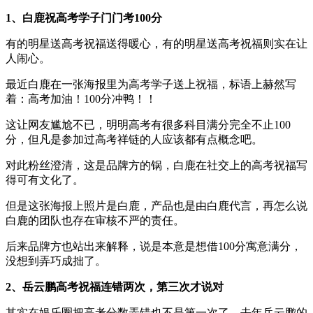
1、白鹿祝高考学子门门考100分
有的明星送高考祝福送得暖心，有的明星送高考祝福则实在让
人闹心。
最近白鹿在一张海报里为高考学子送上祝福，标语上赫然写
着：高考加油！100分冲鸭！！
这让网友尴尬不已，明明高考有很多科目满分完全不止100
分，但凡是参加过高考祥链的人应该都有点概念吧。
对此粉丝澄清，这是品牌方的锅，白鹿在社交上的高考祝福写
得可有文化了。
但是这张海报上照片是白鹿，产品也是由白鹿代言，再怎么说
白鹿的团队也存在审核不严的责任。
后来品牌方也站出来解释，说是本意是想借100分寓意满分，
没想到弄巧成拙了。
2、岳云鹏高考祝福连错两次，第三次才说对
其实在娱乐圈把高考分数弄错也不是第一次了，去年岳云鹏的