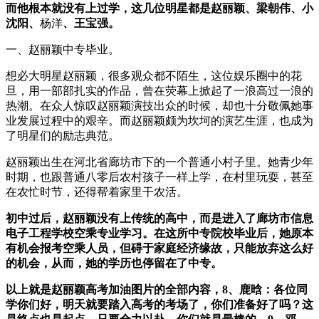
而他根本就没有上过学，这几位明星都是赵丽颖、梁朝伟、小
沈阳、
杨洋
、王宝强。
一、赵丽颖中专毕业。
想必大明星赵丽颖，很多观众都不陌生，这位娱乐圈中的花
旦，用一部部扎实的作品，曾在荧幕上掀起了一浪高过一浪的
热潮。在众人惊叹赵丽颖演技出众的时候，却也十分敬佩她事
业发展过程中的艰辛。而赵丽颖颇为坎坷的演艺生涯，也成为
了明星们的励志典范。
赵丽颖出生在河北省廊坊市下的一个普通小村子里。她青少年
时期，也跟普通八零后农村孩子一样上学，在村里玩耍，甚至
在农忙时节，还得帮着家里干农活。
初中过后，赵丽颖没有上传统的高中，而是进入了廊坊市信息
电子工程学校空乘专业学习。在这所中专院校毕业后，她原本
有机会报考空乘人员，但碍于家庭经济缘故，只能放弃这么好
的机会，从而，她的学历也停留在了中专。
以上就是赵丽颖高考加油图片的全部内容，8、鹿晗：各位同
学你们好，明天就要踏入高考的考场了，你们准备好了吗？这