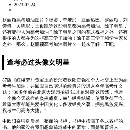
2023-07-24
赵丽颖高考加油图片？杨幂，李若彤，迪丽热巴、赵丽颖，刘
诗诗，关晓彤，王俊凯等这些明星都为高考加油。除了明星，
还有哪些人为高考加油？除了明星之间的花式祝福之外，还有
很多的人都在为这些高三学子加油！除了高三学子和学生家长
之外，那么，赵丽颖高考加油图片？一起来了解一下吧。
逢考必过头像女明星
87版《红楼梦》贾宝玉的扮演者欧阳奋强在个人社交上发为高
考考生加油，并回应自己演过的经典片段进入今年高考作文
题：“30多年前在北京大观园拍摄‘试才题对额’这段戏，也是
一个像今天这样的炎炎盛夏，幸与经典结缘，使我受益至今。
希望大家都能热爱中国文化，多读经典名著，拥抱民族复兴。
祝考生们高考大捷。”
中欧阳奋强身后是一整面的书柜，书柜中摆满了各式各样的
书。他的家没有我们想象茄塌或中的豪华，而是和普通人一