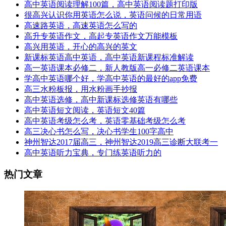
高中英语阅读理解100篇，高中英语阅读题打印版
很高兴认识你用英语怎么说，英语问候的日常用语
高速路英语，高速英语怎么写的
高升专英语作文，高起专英语作文万能模板
高兴用英语，开心的高兴的英文
新课标英语高中英语，高中英语新课程标准解读
高一英语课本必修二，新人教版高一必修二英语课本
学高中英语哪个好，学高中英语的最好的app免费
高三水粉板报，用水粉画手抄报
高中英语选修，高中新课标选修英语有哪些
高中英语短文阅读，英语短文40篇
高中英语考级怎么考，英语零基础考级怎么考
高三决心书怎么写，决心书学生100字高中
神州智达2017届高三，神州智达2019高三诊断大联考一
高中英语听力宝典，专门练英语听力的
热门文章