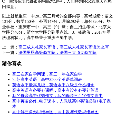
C．生活在现代都市的钢筋水泥中，人们特别怀念老重庆的悠
闲惬意。
以上就是重庆一中2017高三月考的全部内容，高考成绩：语文
131分，数学150分，外语147分，理综292分，总分720分。毕
业学校：重庆市一中，高三（9）班；自主招生考试：北京大
学降分40分，清华大学降分到重点线。3、杨馥伟，2017年重
庆理科状元，高中毕业于重庆巴蜀中学。
上一篇：
高三成人礼家长寄语，高三成人礼家长寄语怎么写
下一篇：
法国里昂高等商学院，法国三大顶尖商学院
猜你喜欢
高三在家自学网课，高三一年在家自学
江苏高中英语，高中3500个英语单词表
英语水平最高几级，英语水平八级是什么概念
高中英语有必要补课吗，高中有没有必要补英语
我的母亲高中优秀作文，我的母亲三百字作文高中
高中英语必修1电子课本，人教版高中英语必修1电子课
本
高中解三角形思维导图，高中数与代数思维导图