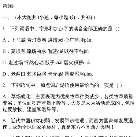
第I卷
一、（本大题共3小题，每小题3分，共9分）
1、下列词语中，字形和加点字的读音全部正确的是（）
A．下马威 青灯黄卷 烘焙bèi 心广体胖pán
B．莫须有 流殇曲水 伽蓝qié 既往不咎jiù
C. 走过场 怦然心动 骰子shǎi 厝火积薪cuò
D．老两口 艺术巨将 卡壳qiǎ 暴虎冯河píng
2、 下列语句中，加点词岩游语使用最恰当的一项是（ ）
A．草场蜕化，主要表现为优良牧草种类减少，各类牧草质量
变劣，单位面积产草量下降等，大多是人为活动造成的，包括
过度放牧、滥垦和滥采等。
B．近代中国积贫积弱，发展举步维艰，而西方国家却发展迅
速，成为全球国家的标杆，真是东方不亮西方亮啊！