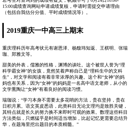
若考生对查询到的成绩有疑义，帆颤早可于6月24日10:00-
15:00成绩查询网站申请成绩复核，申请时需提交申请理由
（包括自我估分分值、平时成绩情况等）。
2019重庆一中高三上期末
重庆理科历年高考状元有谢恩泽、杨馥玮知返、王棋明、张瑞
珈、郑雅文等。
甜美的外表，儒雅的性格，渊博的谈吐。这个被世人誉为“理
科学霸女神”的女孩，竟然笑着声称自己是“理科生中的文科
生”，对文学和阅读有着非常浓厚的兴趣。这个和“女神”的妈
妈也有关系，因为“女神”的妈妈是一名高中语文老师，从小的
文学熏陶让“女神”有着良好的阅读习惯。
瑞珈说：“学习本身不需要太多花哨的方法，贵在坚持，贵在
日积月累。语文英皮悉语，此类科目无论文理均是致胜关键，
其特点就是长久的努力换不来即时可观的效果。数理这些科目
方法类似，只燃猛乎是时间适当增加，比起记忆更需要总结升
华，在题海里挖出题目的本质精髓。”