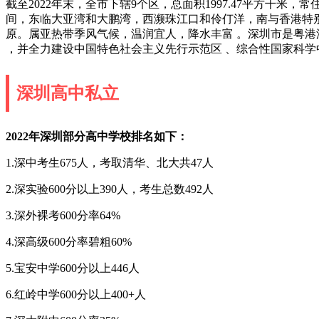
截至2022年末，全市下辖9个区，总面积1997.47平方千米，常住人
间，东临大亚湾和大鹏湾，西濒珠江口和伶仃洋，南与香港特
原。属亚热带季风气候，温润宜人，降水丰富 。深圳市是粤港
，并全力建设中国特色社会主义先行示范区 、综合性国家科学中
深圳高中私立
2022年深圳部分高中学校排名如下：
1.深中考生675人，考取清华、北大共47人
2.深实验600分以上390人，考生总数492人
3.深外裸考600分率64%
4.深高级600分率碧粗60%
5.宝安中学600分以上446人
6.红岭中学600分以上400+人