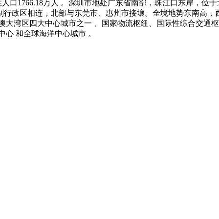
口1766.18万人 。深圳市地处广东省南部，珠江口东岸，位于北回归线以南
别行政区相连，北部与东莞市、惠州市接壤。全境地势东南高，
澳大湾区四大中心城市之一 、国家物流枢纽、国际性综合交通枢
心 和全球海洋中心城市 。