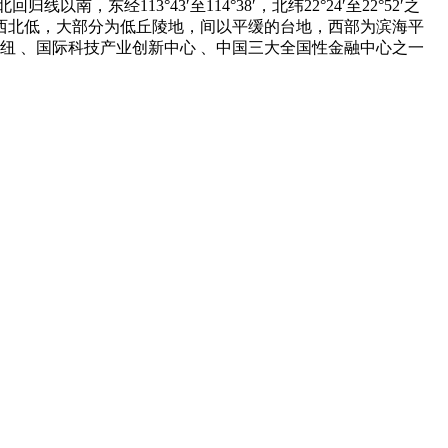
，东经113°43′至114°38′，北纬22°24′至22°52′之
西北低，大部分为低丘陵地，间以平缓的台地，西部为滨海平
纽 、国际科技产业创新中心 、中国三大全国性金融中心之一