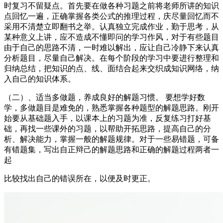
时复习不留疑点。首先要在做各种习题之前将老师所讲的知识
点回忆一遍，正确掌握各类公式的推理过程，庆尽量回忆而不
采用不清楚立即翻书之举。认真独立完成作业，勤于思考，从
某种意义上讲，应不造成不懂即问的学习作风，对于有些题目
由于自己的思路不清，一时难以解出，应让自己冷静下来认真
分析题目，尽量自己解决。在每个阶段的学习中要进行整理和
归纳总结，把知识的点、线、面结合起来交织成知识网络，纳
入自己的知识体系。
（二）、适当多做题，养成良好的解题习惯。 要想学好数
学，多做题目是难免的，熟悉掌握各种题型的解题思路。刚开
始要从基础题入手，以课本上的习题为准，反复练习打好基
础，再找一些课外的习题，以帮助开拓思路，提高自己的分
析、解决能力，掌握一般的解题规律。对于一些易错题，可备
有错题集，写出自正辩己的解题思路和正确的解题过程两者一
起
比较找出自己的错误所在，以便及时更正。