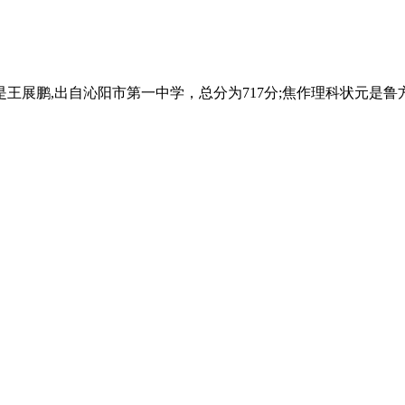
王展鹏,出自沁阳市第一中学，总分为717分;焦作理科状元是鲁方裕