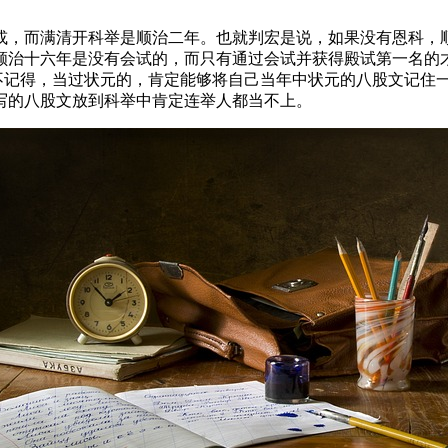
或，而满清开科举是顺治二年。也就判宏是说，如果没有恩科，
顺治十六年是没有会试的，而只有通过会试并获得殿试第一名的
不记得，当过状元的，肯定能够将自己当年中状元的八股文记住一
写的八股文放到科举中肯定连举人都当不上。