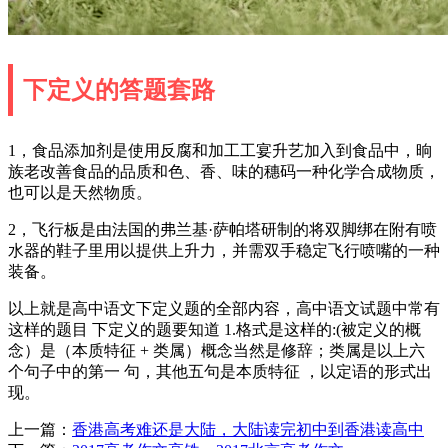
下定义的答题套路
1，食品添加剂是使用反腐和加工工宴升艺加入到食品中，晌
族老改善食品的品质和色、香、味的穗码一种化学合成物质，
也可以是天然物质。
2，飞行板是由法国的弗兰基·萨帕塔研制的将双脚绑在附有喷
水器的鞋子里用以提供上升力，并需双手稳定飞行喷嘴的一种
装备。
以上就是高中语文下定义题的全部内容，高中语文试题中常有
这样的题目 下定义的题要知道 1.格式是这样的:(被定义的概
念）是（本质特征 + 类属）概念当然是修辞；类属是以上六
个句子中的第一 句，其他五句是本质特征 ，以定语的形式出
现。
上一篇：
香港高考难还是大陆，大陆读完初中到香港读高中