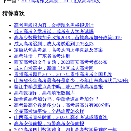
下一篇：
2017高考作文高铁，2017北京高考作文
猜你喜欢
高考黑板报内容，金榜题名黑板报设计
成人高考入学考试，成考有入学考试吗
高考少数民族加分政策2019，苗族高考加分政策2019
成人高考迟到，成人考试迟到了怎么办
定语从句高考题，高考从句历年真题及答案
高考注册，广东省高考注册
西安高考语文作文题，2023西安高考考点公布
成人自考高中，新疆自治区成人高考网
贵州高考题目2017，2017年贵州高考考全国几卷
山东省今年高考最高分是多少，今年山东高考状元749分
鳌江中学是重点高中吗，鳌江中学高考喜报
高考数据库，高考填报数据库
跆拳道高考加分吗，学跆拳道高考加分吗
高考最高分数是多少分，高考最高分有900分吗
全品高考短平快，全品难度怎么样
山西高考查分时间，2023年高会考试成绩查询
高考安保简报，特警高考安保简报
2017高考四川数学难度，四川高考数学最难的一年