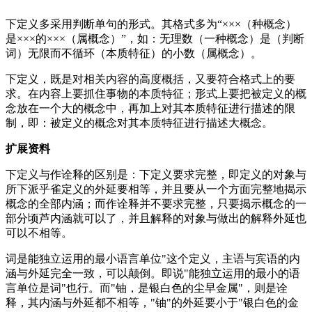
下定义多采用判断单句的形式。其格式多为“×××（种概念）
是×××的×××（属概念）”，如：无理数（一种概念）是（判断
词）无限而不循环（本质特征）的小数（属概念）。
下定义，既是对相关内容的高度概括，又要符合格式上的要
求。在内容上要抓住事物的本质特征；形式上要把被定义的概
念放在一个大的概念中，再加上对其本质特征进行描述的限
制，即：被定义的概念对其本质特征进行描述大概念。
扩展资料
下定义与作诠释的区别是：下定义要求完整，即定义的对象与
所下派乎雀定义的外延要相等，并且要从一个方面完整地揭示
概念的全部内涵；而作诠释并不要求完整，只要揭示概念的一
部分顷芦内涵就可以了，并且解释的对象与做出的解释外延也
可以不相等。
词是能独立运用的最小语言单位"这个定义，主语与宾语的内
涵与外延完全一致，可以颠倒。即说"能独立运用的最小的语
言单位是词"也行。而"铀，是银白色的尘早金属"，则是诠
释，其内涵与外延都不相等，"铀"的外延要小于"银白色的金