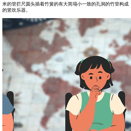
米的管拦尺圆头插着竹簧的有大简塌小一致的孔洞的竹管构成
的竖吹乐器。