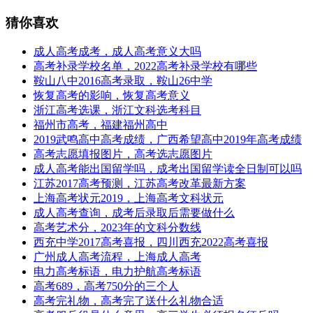
猜你喜欢
成人高考成考，成人高考意义大吗
高考补录学校名单，2022高考补录学校有哪些
鞍山八中2016高考录取，鞍山26中学
恢复高考的影响，恢复高考意义
浙江高考选课，浙江文科选考科目
福州市高考，福建福州高中
2019武鸣高中高考成绩，广西希望高中2019年高考成绩
高考志愿填报图片，高考选志愿图片
成人高考能出国留学吗，成考出国留学读全日制可以吗
江苏2017高考预测，江苏高考改革最新方案
上海高考状元2019，上海高考文科状元
成人高考查询，成考后录取后需要做什么
高考艺术分，2023年的文科分数线
西充中学2017高考喜报，四川西充2022高考喜报
广州成人高考流程，上海成人高考
电力高考标语，电力护航高考标语
高考689，高考750分的三个人
高考完礼物，高考完了送什么礼物合适