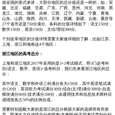
就全国的形式来讲，大部分地区的总分值还是一样的，如：安
徽、北京、福建、甘肃、广东、广西、贵州、河北、河南、黑
龙江、湖北、湖南、吉林、江西、辽宁、内蒙、宁夏、青海、
山东、山西、陕西、四川、天津、西藏、新疆、云南、重庆等
27个省市还是750分满分。各科的分值详情如下：语文150分，
数学150分，英语150分，文综/理综300分。
个别改革地区的分值详情需要大家做详细的了解，比如江苏、
上海、浙江和海南这4个地区：
浙江地区的高考总分：
上海和浙江地区2017年采用的是3+3考试模式，即3门必考科
目(语文、数学、英语)+选考科目，我们先来看浙江地区的总
分：
其中语文、数学和外语三科满分各为150分，其中英语笔试满
分120分，英语听力考试满分30分;综合(文/理)满分300分;自选
模块满分60分;技术满分100分，由通用技术和信息技术两科目
成绩按各占50%的比例合成。
需要特别提醒大家的是浙江的总分根据大家的选择而有所差
异，即考生文化成绩总分按报考(含兼报)的不同考试类别分别