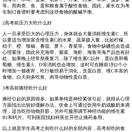
等。而肉类、鱼、蛋和粮食属于酸性食物。因此，家长在为考
生制订食谱时要考虑到这些食物的酸碱平衡。
2高考前压力大吃什么好
人一旦承受巨大的心理压力，身体就会大量消耗维生素C，所
以要适当增加富含维生素C的水果、蔬菜摄入量，比如柠檬、
桔子、橙、辣椒、番茄、萝卜、青菜等。食物中缺碘也会造成
心理紧张，因此补充海带、紫菜、海虾、海鱼等海产品也有好
处。如果晚上经常熬夜复习，除了维生素C以外，蛋白质和葡
萄糖、维生素A、D等消耗也会增加，这时可在睡前1到2个小
时增加一顿夜宵，吃行敏些易于消化，含蛋白质、维C丰富的
食物。白天则多吃鱼、肉等动物性蛋白质。
3考高前痛经吃什么好
痛经引起的原因很多。如果单纯是神经紧张引起，就得从心理
方面找出比较好缓解办法。饮食上可通过饮用牛奶或酸奶来调
理，适当吃些动物肝脏，另外可服用调节神经功能的维生素
B1和钙片。可到医院找妇科医生开些止痛药备用。
以上就是学生高考之前吃什么好的全部内容，高考前吃的食