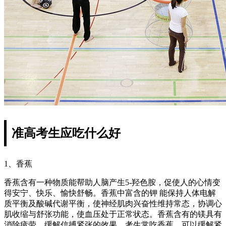
准高考生应吃什么好
1、香蕉
香蕉含有一种物质能帮助人脑产生5-羟色胺，促使人的心情变
得安宁、快乐、愉快舒畅。香蕉中富含的钾 能保持人体电解
质平衡及酸碱代谢平衡，使神经肌肉兴奋性维持常态，协调心
肌收缩与舒张功能，使血压处于正常状态。香蕉含有的镁具有
消除疲劳、缓解信搏紧张的效果。考生常吃香蕉，可以缓解紧