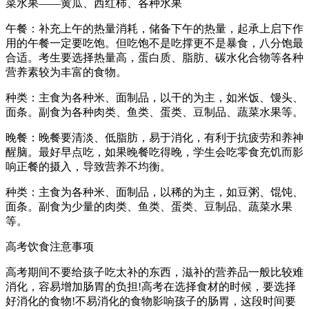
菜水果——黄瓜、西红柿、各种水果
午餐：补充上午的热量消耗，储备下午的热量，起承上启下作
用的午餐一定要吃饱。但吃饱不是吃撑更不是暴食，八分饱最
合适。考生要选择热量高，蛋白质、脂肪、碳水化合物等各种
营养素较为丰富的食物。
种类：主食为各种米、面制品，以干的为主，如米饭、馒头、
面条。副食为各种肉类、鱼类、蛋类、豆制品、蔬菜水果等。
晚餐：晚餐要清淡、低脂肪，易于消化，有利于抗疲劳和养神
醒脑。最好早点吃，如果晚餐吃得晚，学生会吃零食充饥而影
响正餐的摄入，导致营养不均衡。
种类：主食为各种米、面制品，以稀的为主，如豆粥、馄饨、
面条。副食为少量的肉类、鱼类、蛋类、豆制品、蔬菜水果
等。
高考饮食注意事项
高考期间不要给孩子吃太补的东西，滋补的营养品一般比较难
消化，容易增加肠胃的负担!高考在选择食材的时候，要选择
好消化的食物!不易消化的食物影响孩子的肠胃，这段时间要