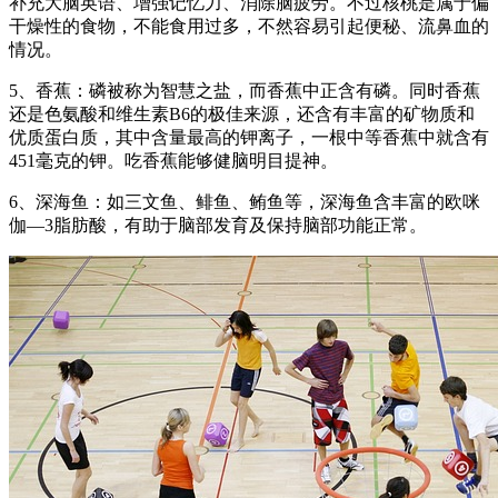
补充大脑英语、增强记忆力、消除脑疲劳。不过核桃是属于偏
干燥性的食物，不能食用过多，不然容易引起便秘、流鼻血的
情况。
5、香蕉：磷被称为智慧之盐，而香蕉中正含有磷。同时香蕉
还是色氨酸和维生素B6的极佳来源，还含有丰富的矿物质和
优质蛋白质，其中含量最高的钾离子，一根中等香蕉中就含有
451毫克的钾。吃香蕉能够健脑明目提神。
6、深海鱼：如三文鱼、鲱鱼、鲔鱼等，深海鱼含丰富的欧咪
伽—3脂肪酸，有助于脑部发育及保持脑部功能正常。