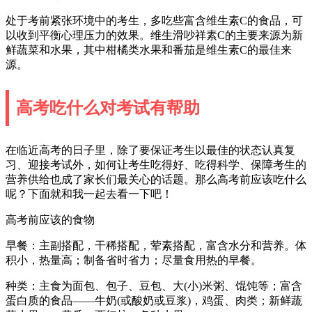
处于考前紧张环境中的考生，多吃些富含维生素C的食品，可
以收到平衡心理压力的效果。维生滑吵祥素C的主要来源为新
鲜蔬菜和水果，其中柑橘类水果和番茄是维生素C的最佳来
源。
高考吃什么对考试有帮助
在临近高考的日子里，除了要保证考生以最佳的状态认真复
习、迎接考试外，如何让考生吃得好、吃得科学、保障考生的
营养供给也成了家长们最关心的话题。那么高考前应该吃什么
呢？下面就和我一起去看一下吧！
高考前应该的食物
早餐：主副搭配，干稀搭配，荤素搭配，富含水分和营养。体
积小，热量高；制备省时省力；尽量食用热的早餐。
种类：主食为面包、包子、豆包、大(小)米粥、馄饨等；富含
蛋白质的食品——牛奶(或酸奶或豆浆)，鸡蛋、肉类；新鲜蔬