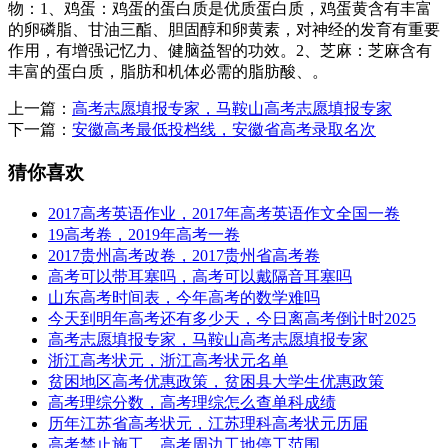
物：1、鸡蛋：鸡蛋的蛋白质是优质蛋白质，鸡蛋黄含有丰富
的卵磷脂、甘油三酯、胆固醇和卵黄素，对神经的发育有重要
作用，有增强记忆力、健脑益智的功效。2、芝麻：芝麻含有
丰富的蛋白质，脂肪和机体必需的脂肪酸、。
上一篇：
高考志愿填报专家，马鞍山高考志愿填报专家
下一篇：
安徽高考最低投档线，安徽省高考录取名次
猜你喜欢
2017高考英语作业，2017年高考英语作文全国一卷
19高考卷，2019年高考一卷
2017贵州高考改卷，2017贵州省高考卷
高考可以带耳塞吗，高考可以戴隔音耳塞吗
山东高考时间表，今年高考的数学难吗
今天到明年高考还有多少天，今日离高考倒计时2025
高考志愿填报专家，马鞍山高考志愿填报专家
浙江高考状元，浙江高考状元名单
贫困地区高考优惠政策，贫困县大学生优惠政策
高考理综分数，高考理综怎么查单科成绩
历年江苏省高考状元，江苏理科高考状元历届
高考禁止施工，高考周边工地停工范围