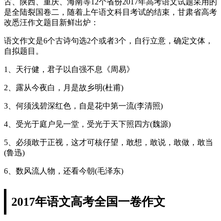
古、陕西、重庆、海南等12个省份2017年高考语文试题采用的
是全陆裂国卷二，随着上午语文科目考试的结束，甘肃省高考
改悉汪作文题目新鲜出炉：
语文作文是6个古诗句选2个或者3个，自行立意，确定文体，
自拟题目。
1、天行健，君子以自强不息《周易》
2、露从今夜白，月是故乡明(杜甫)
3、何须浅碧深红色，自是花中第一流(李清照)
4、受光于庭户见一堂，受光于天下照四方(魏源)
5、必须敢于正视，这才可核仔望，敢想，敢说，敢做，敢当
(鲁迅)
6、数风流人物，还看今朝(毛泽东)
2017年语文高考全国一卷作文