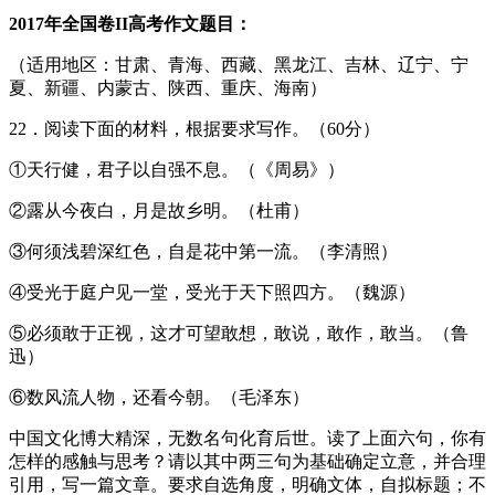
2017年全国卷II高考作文题目：
（适用地区：甘肃、青海、西藏、黑龙江、吉林、辽宁、宁
夏、新疆、内蒙古、陕西、重庆、海南）
22．阅读下面的材料，根据要求写作。（60分）
①天行健，君子以自强不息。（《周易》）
②露从今夜白，月是故乡明。（杜甫）
③何须浅碧深红色，自是花中第一流。（李清照）
④受光于庭户见一堂，受光于天下照四方。（魏源）
⑤必须敢于正视，这才可望敢想，敢说，敢作，敢当。（鲁
迅）
⑥数风流人物，还看今朝。（毛泽东）
中国文化博大精深，无数名句化育后世。读了上面六句，你有
怎样的感触与思考？请以其中两三句为基础确定立意，并合理
引用，写一篇文章。要求自选角度，明确文体，自拟标题；不