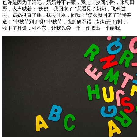
也许是因为干活吧，奶奶并不在家，我走上乡间小路，来到田
野，大声喊着：“奶奶，我回来了!”我看见了奶奶，飞奔过
去。奶奶挺直了腰，抹去汗水，问我：“怎么就回来了?”我答
道：“中秋节到了呀!”中秋节，也的确不错，奶奶开了家门，
收下了月饼，可不忘，让我先尝一个，便取出一个给我。