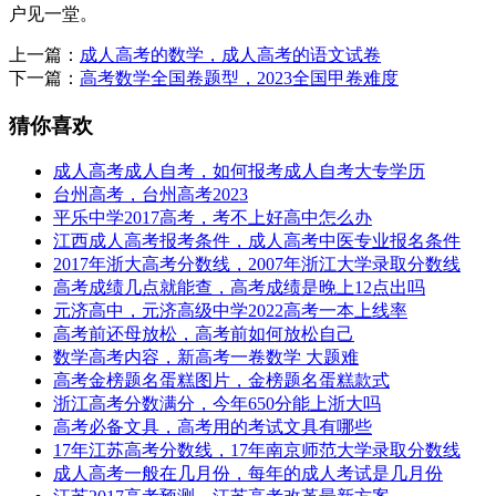
户见一堂。
上一篇：
成人高考的数学，成人高考的语文试卷
下一篇：
高考数学全国卷题型，2023全国甲卷难度
猜你喜欢
成人高考成人自考，如何报考成人自考大专学历
台州高考，台州高考2023
平乐中学2017高考，考不上好高中怎么办
江西成人高考报考条件，成人高考中医专业报名条件
2017年浙大高考分数线，2007年浙江大学录取分数线
高考成绩几点就能查，高考成绩是晚上12点出吗
元济高中，元济高级中学2022高考一本上线率
高考前还母放松，高考前如何放松自己
数学高考内容，新高考一卷数学 大题难
高考金榜题名蛋糕图片，金榜题名蛋糕款式
浙江高考分数满分，今年650分能上浙大吗
高考必备文具，高考用的考试文具有哪些
17年江苏高考分数线，17年南京师范大学录取分数线
成人高考一般在几月份，每年的成人考试是几月份