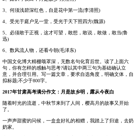
3、何须浅碧深红色，自是花中第一流(李清照)
4、受光于庭户见一堂，受光于天下照四方(魏源)
5、必须敢于正视，这才可望，敢想，敢说，敢做，敢当(鲁
迅)
6、数风流人物，还看今朝(毛泽东)
中国文化博大精棚颂罩深，无数名句化育后世。读了上面六
句，你有怎样的感触与思考?请以其中两三句为基础确认立
意，并合理引用。写一篇文章，要求自选角度，明确文体，自
拟标题;不少于800字。
2017年甘肃高考满分作文：月是故乡明，露从今夜白
随着时光的流逝，中秋节来到了人间，樱高月的故事又开始
了。
一声声甜蜜的问候，一盒盒好礼的相赠，我踏上了归途，去奶
奶家。