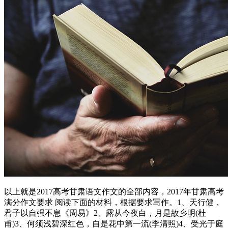
以上就是2017高考甘肃语文作文的全部内容，2017年甘肃高考
满分作文要求 阅读下面的材料，根据要求写作。1、天行健，
君子以自强不息《周易》2、露从今夜白，月是故乡明(杜
甫)3、何须浅碧深红色，自是花中第一流(李清照)4、受光于庭