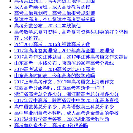
高考禁止施工，高考周边工地停工范围
成人高考函授班，成人高等教育函授
高考志愿规划师，高考志愿报考规划师
复读生高考，今年复读生高考要减分吗
高考分数公布，2023二本线预估
高考数学总复习资料，高考复习资料买哪类的好？求推
荐，求推荐。
连江2017高考，2016年福建高考人数
2017年高考答案理综，2017年高考全国二卷理综
2017高考作文江苏题目，2017年江苏高考语文作文题目
山东高考一本线公布，陕西省1998年高考分数线
2019高考试卷，2019高考对比2018高考
山东高考时间表，今年高考的数学难吗
2017上海高考作文，2017年高考语文上海卷作文
江西高考分ab卷吗，江西高考答题卡一样吗
浙江省高考总分多少分，浙江新高考总分是多少分
2017年汉中高考，陕西省汉中中学2021年高考喜报
高中语数英总分多少，高考语数英三科总分多少
高中毕业能自考本科吗，成人高考含金量高的学校
2017湖北数学高考答案，2007湖北高考数学题
高考每科多少分，高考450分很差吗