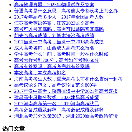
高考物理真题，2023年物理试卷及答案
普通高考是什么意思，高考连大专都没考上怎么办
2017今年高考多少人，2017年全国高考人数
江苏高考英语答案，江苏2023语文高考
高考可以带耳塞吗，高考可以戴隔音耳塞吗
胡先煦高考成绩，刘畅木法沙高考成绩
2017当涂一中高考，当涂一中2018高考成绩
成人高考咨询，山西成人高考怎么报名
学生高考什么时间，高考时间一般在什么时候
高考怎样考到700分，高考如何考到650分
高考有答案吗，高考考完就有答案吗
本次高考，本次高考排名
海南高考考生人数，重庆高考以前和什么省份一起考
高考议论文范文，高考议论文范文800字
2017年汉中高考，陕西省汉中中学2021年高考喜报
建昌高中录取分数线，2023建昌高考成绩
2017河南高考第一名，2019河南高考状元
高考必备成语及解释，高考必记成语及解释
湖北高考加分政策2017，湖北2020新高考政策解读
热门文章