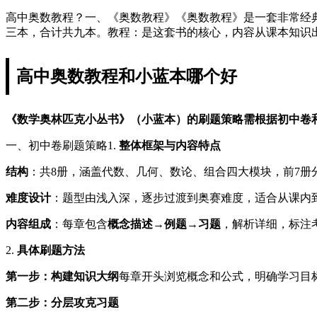
高中奥数教程？一、《奥数教程》《奥数教程》是一套非常经
三本，合计共九本。教程：是这套书的核心，内容从课本知识
高中奥数教程和小蓝本哪个好
《数学奥林匹克小丛书》（小蓝本）的刷题策略需根据初中卷
一、初中卷刷题策略1.
整体框架与内容特点
结构
：共8册，涵盖代数、几何、数论、组合四大模块，前7册
难度设计
：题型由浅入深，逐步过渡到奥赛难度，适合从课内
内容组成
：每章包含
概念描述→例题→习题
，解析详细，标注
2.
具体刷题方法
第一步：构建知识大纲
每章开头浏览概念和公式，明确学习目
第二步：分层攻克习题