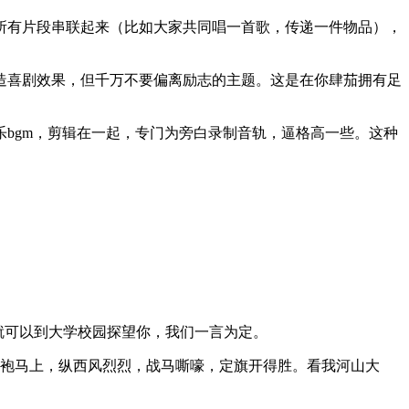
所有片段串联起来（比如大家共同唱一首歌，传递一件物品），
造喜剧效果，但千万不要偏离励志的主题。这是在你肆茄拥有足
bgm，剪辑在一起，专门为旁白录制音轨，逼格高一些。这种
就可以到大学校园探望你，我们一言为定。
披袍马上，纵西风烈烈，战马嘶嚎，定旗开得胜。看我河山大