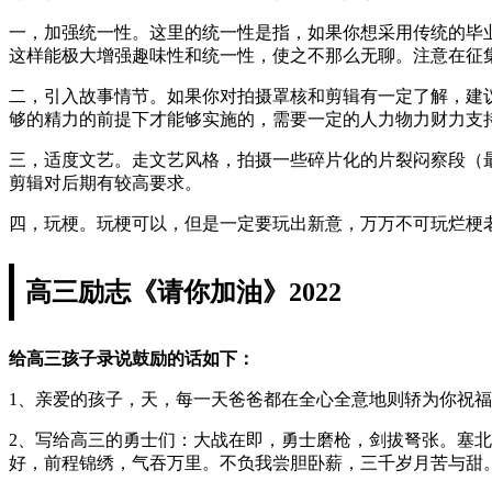
一，加强统一性。这里的统一性是指，如果你想采用传统的毕
这样能极大增强趣味性和统一性，使之不那么无聊。注意在征
二，引入故事情节。如果你对拍摄罩核和剪辑有一定了解，建
够的精力的前提下才能够实施的，需要一定的人力物力财力支
三，适度文艺。走文艺风格，拍摄一些碎片化的片裂闷察段（
剪辑对后期有较高要求。
四，玩梗。玩梗可以，但是一定要玩出新意，万万不可玩烂梗
高三励志《请你加油》2022
给高三孩子录说鼓励的话如下：
1、亲爱的孩子，天，每一天爸爸都在全心全意地则轿为你祝
2、写给高三的勇士们：大战在即，勇士磨枪，剑拔弩张。塞
好，前程锦绣，气吞万里。不负我尝胆卧薪，三千岁月苦与甜