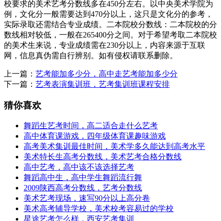
校要求的美术艺考分数线多在450分左右。以中央美术学院为
例，文化分一般需要达到470分以上，这只是文化分的参考，
实际录取还需结合专业成绩。二本院校分数线：二本院校的分
数线相对较低，一般在265400分之间。对于希望考取二本院校
的美术生来说，专业成绩需在230分以上，内容来源于互联
网，信息真伪需自行辨别。如有侵权请联系删除。
上一篇：
艺考能加多少分，高中走艺考能加多少分
下一篇：
艺考表演集训班，艺考集训班课程安排
猜你喜欢
舞蹈生艺考时间，高二适合走什么艺考
高中体育课游戏，四年级体育课趣味游戏
高考美术集训最佳时间，美术学多久能达到高考水平
美术特长生高考分数线，美术艺考合格分数线
高中艺考，高中该不该选择艺考
舞蹈高中生，高中学生舞蹈流行舞
2009陕西高考分数线，艺考分数线
美术艺考现场，速写90分以上高分卷
美术高考辅导学校，美术校考容易过的学校
星途艺考怎么样，西安艺考集训