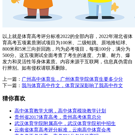
以上就是体育高考评分标准2022的全部内容，2022年湖北省体
育高考五项素质测试项目为100米、二级蛙跳、原地推铅球、
800米和5米三向折回跑，均为必考项目，每项100分，满分为
500分。这五项测试全面考查了考生的速度、力量、耐力、爆
发力和灵活性等身体素质。内容来源于互联网，信息真伪需自
行辨别。如有侵权请联系删除。
上一篇：
广州高中体育生，广州体育学院体育生要多少分
下一篇：
我与体育高中作文，体育深深影响了我高中作文
猜你喜欢
高中体育教学大纲，高中体育模块教学计划
贵州省2017体育高考，贵州高考体育总分
武汉体育学院附属高中，武汉体育学院初中招生
云南省体育高考评分标准，云南高中体育会考