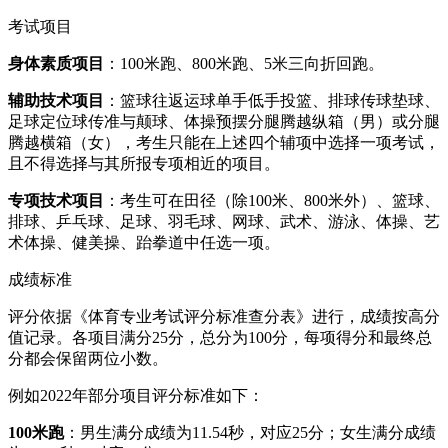
考试项目
身体素质项目
：100米跑、800米跑、5米三向折回跑。
辅助技术项目
：篮球往返运球单手低手投篮、排球传球垫球、
足球定位球传准与颠球、体操预摆分腿腾越纵箱（男）或分腿
腾越横箱（女），考生只能在上述四个辅项中选择一项考试，
且不得选择与其所报专项相近的项目。
专项技术项目
：考生可在田径（除100米、800米外）、篮球、
排球、乒乓球、足球、羽毛球、网球、武术、游泳、体操、艺
术体操、健美操、跆拳道中任选一项。
成绩标准
评分依据《体育专业考试评分标准查分表》进行，成绩按高分
值记录。各项目满分25分，总分为100分，每项得分和最终总
分都会保留两位小数。
例如2022年部分项目评分标准如下：
100米跑
：男生满分成绩为11.54秒，对应25分；女生满分成绩