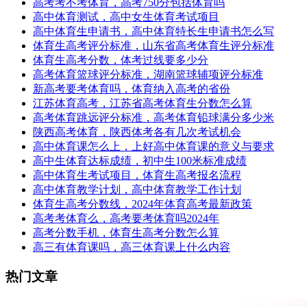
高考考不考体育，高考750分包括体育吗
高中体育测试，高中女生体育考试项目
高中体育生申请书，高中体育特长生申请书怎么写
体育生高考评分标准，山东省高考体育生评分标准
体育生高考分数，体考过线要多少分
高考体育篮球评分标准，湖南篮球辅项评分标准
新高考要考体育吗，体育纳入高考的省份
江苏体育高考，江苏省高考体育生分数怎么算
高考体育跳远评分标准，高考体育铅球满分多少米
陕西高考体育，陕西体考各有几次考试机会
高中体育课怎么上，上好高中体育课的意义与要求
高中生体育达标成绩，初中生100米标准成绩
高中体育生考试项目，体育生高考报名流程
高中体育教学计划，高中体育教学工作计划
体育生高考分数线，2024年体育高考最新政策
高考考体育么，高考要考体育吗2024年
高考分数手机，体育生高考分数怎么算
高三有体育课吗，高三体育课上什么内容
热门文章