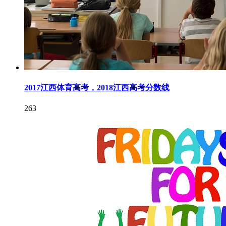
2017江西体育高考，2018江西高考分数线
263