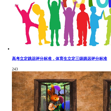
高考立定跳远评分标准，体育生立定三级跳远评分标准
243