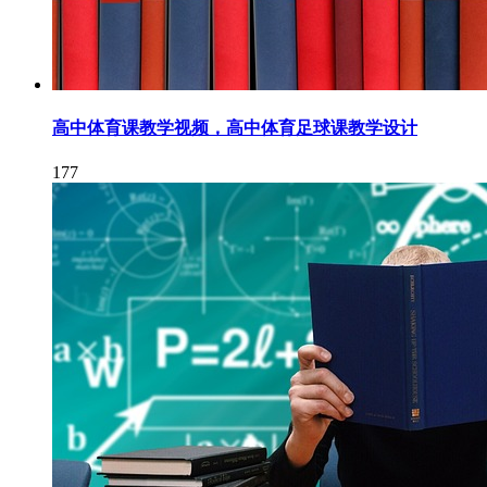
高中体育课教学视频，高中体育足球课教学设计
177