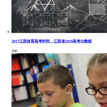
2017江西体育高考时间，江西省2019高考分数线
290