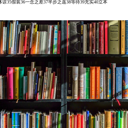
4体谅35假装36一念之差37半步之遥38等待39充实40立本