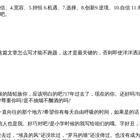
宽容、5.持恒 6.机遇、7.选择、8.创新9.逆境、10.自信 11.幸福
下吧。
这篇文章怎么写才能不跑题，这才是最关键的，否则即使洋洋洒
的陆铅族你，应该明白的吧?17年过去了，现在的你。还好吗?结
?尊重你吗?是不抽烟不酗酒的吗?
一直向往的那个地方?希望你有每天自由呼吸的时间，如果是的话
信人也是我。好巧对吧?是小学时候的我写给咱们的哦。字好丑，
没去过，“埃及的风”还没吹过，“罗马的墙”还没倚过。也没有成为