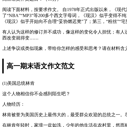
阅读下面材料，按要求作文。 自1978年正式出版以来，《现
了“NBA”“MP3”等200多个西文字母词，《现汉》似乎变
《现汉》似乎开始向不合理“妥协燃迟凳”了；第三，“粉丝”“
有人认为这样的修订并不成功，像这样的变化令人担忧；有人
西改变就得变……
上述争议或类似现象，带给你怎样的感受和思考？请在材料含义
高一期末语文作文范文
(1)美国总统林肯
这个人物相信你不会感到陌生吧？
人物经历：
林肯被誉为美国历史上最伟大的，最受群众欢迎的总统之一。
在林肯年轻时，家境一盆如洗，少年的他生活在农村里，然而