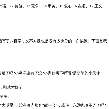
、12.价值、13.竞争、14.审美、15.爱心 16.友谊、17.正义、
洒写了八百字，文不对题也是没有多少分的，白挨累。下面是我
婚了吧?小鼻涕虫有了没?小家伙听不听话?是萌萌的小天使，
，那就太好了。
嘻嘻。
“大明星”，没有凑齐那套“故事会”，或许，永远也凑不齐了吧?