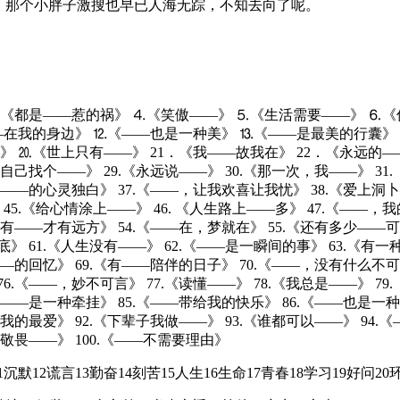
，那个小胖子激搜也早已人海无踪，不知去向了呢。
《都是——惹的祸》 ⒋《笑傲——》 ⒌《生活需要——》 ⒍《
—在我的身边》 ⒓《——也是一种美》 ⒔《——是最美的行囊》
⒛《世上只有——》 21．《我——故我在》 22．《永远的——》 
给自己找个——》 29.《永远说——》 30.《那一次，我——》 31
个——的心灵独白》 37.《——，让我欢喜让我忧》 38.《爱上洞卜
 45.《给心情涂上——》 46. 《人生路上——多》 47.《——，我
《有——才有远方》 54.《——在，梦就在》 55.《还有多少——可以
底》 61.《人生没有——》 62.《——是一瞬间的事》 63.《有
——的回忆》 69.《有——陪伴的日子》 70.《——，没有什么不可
6.《——，妙不可言》 77.《读懂——》 78.《我总是——》 79
.《——是一种牵挂》 85.《——带给我的快乐》 86.《——也是一
，我的最爱》 92.《下辈子我做——》 93.《谁都可以——》 94.
《敬畏——》 100.《——不需要理由》
沉默12谎言13勤奋14刻苦15人生16生命17青春18学习19好问20