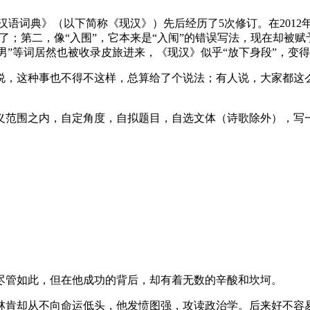
代汉语词典》（以下简称《现汉》）先后经历了5次修订。在2012
得不纯了；第二，像“入围”，它本来是“入闱”的错误写法，现在却被
宅男”等词居然也被收录皮旅进来，《现汉》似乎“放下身段”，变
说，这种事也不得不这样，总算给了个说法；有人说，大家都这
范围之内，自定角度，自拟题目，自选文体（诗歌除外），写一
尽管如此，但在他成功的背后，却有着无数的辛酸和坎坷。
林肯却从不向命运低头，他发愤图强，攻读政治学。后来好不容