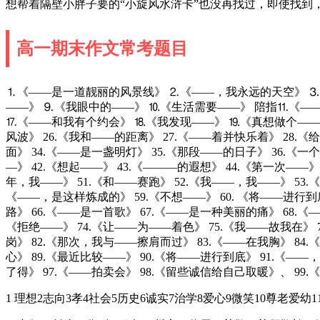
想帮着隔壁小胖子要的“小旋风水浒卡”也没再找过，即使找到
高一期末作文常考题目
⒈《——是一道靓丽的风景线》 ⒉《——，我永远的天空》 ⒊
——》 ⒐《我眼中的——》 ⒑《生活需要——》 陪指⒒《—
⒘《——和我有个约会》 ⒙《我发现——》 ⒚《真想做个——》 
风波》 26.《我和——的距离》 27.《——着并快乐着》 28.《
面》 34.《——是一盏明灯》 35.《那段——的日子》 36.《一
—》 42.《想起——》 43.《———的遐想》 44.《第一次——》
年，我——》 51.《和——赛跑》 52.《我——，我——》 53.
《——，是这样炼成的》 59.《不想——》 60. 《将——进行到
路》 66.《——是一首歌》 67.《——是一种美丽的痛》 68.《
《拒绝——》 74.《让——为——着色》 75.《我——故我在》 7
岗》 82.《那次，我与——擦肩而过》 83.《——在我胸》 84
心》 89.《最近比较——》 90.《将——进行到底》 91.《——
了得》 97.《——拍卖会》 98.《留些诚信给自己取暖》、 99.
1 理想2志向3孝4社会5历史6诚实7治学8爱心9微笑10尊老爱幼11