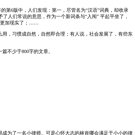
年的第6版中，人们发现：第一，尽管名为“汉语”词典，却收录
赋予了人们常说的意思，作为一个新词条与“入闱” 平起平坐了，
得更加现实了；……
么用，习惯成自然，自然即合理；有人说，社会发展了，有些东
篇不少于800字的文章。
易成为了一名小律师。可是心怀大志的林肯哪会满足于小小的律