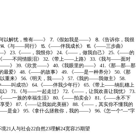
何以解忧，惟有——》 ⒎《假如我是——》 ⒏《告诉你，我很
 ⒕《与——同行》 ⒖《——伴我成长》 ⒗《——三步曲》
23.《——，我恨你》 24.《——，做我自己》 25.《——的
.《——不同情眼泪》 32.《带上——上路》 33.《我与——面对
——》 39.《欣赏——》 40.《我眼里的——》 41.《那—那—那
的最爱》 48.《——的故事》 49. 《——是一种养分》 50.《那
重来》 56.《明天，我——》 57.《我的——我做主》 58.
一种——叫成功》 64.《——伴我少年行》 65.《带上——纳乱穗上
以》 71.《与——一起走过》 72.《——，让我欢喜让我忧》 73.
.《——一族的幸福生活》 80.《——拍卖会》 81.《——永不下
种享受》 87.《——让我如此美丽》 88.《——，其实你不懂我的
《——是金》 95.《拿什么拯救你，我的——》 96.《怎一个“—”字
环境21人与社会22自然23理解24宽容25期望