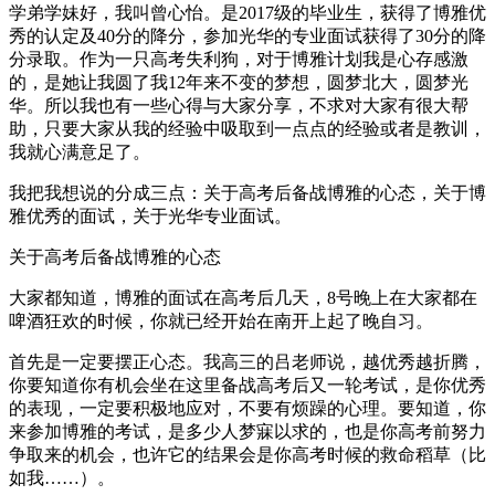
学弟学妹好，我叫曾心怡。是2017级的毕业生，获得了博雅优
秀的认定及40分的降分，参加光华的专业面试获得了30分的降
分录取。作为一只高考失利狗，对于博雅计划我是心存感激
的，是她让我圆了我12年来不变的梦想，圆梦北大，圆梦光
华。所以我也有一些心得与大家分享，不求对大家有很大帮
助，只要大家从我的经验中吸取到一点点的经验或者是教训，
我就心满意足了。
我把我想说的分成三点：关于高考后备战博雅的心态，关于博
雅优秀的面试，关于光华专业面试。
关于高考后备战博雅的心态
大家都知道，博雅的面试在高考后几天，8号晚上在大家都在
啤酒狂欢的时候，你就已经开始在南开上起了晚自习。
首先是一定要摆正心态。我高三的吕老师说，越优秀越折腾，
你要知道你有机会坐在这里备战高考后又一轮考试，是你优秀
的表现，一定要积极地应对，不要有烦躁的心理。要知道，你
来参加博雅的考试，是多少人梦寐以求的，也是你高考前努力
争取来的机会，也许它的结果会是你高考时候的救命稻草（比
如我……）。