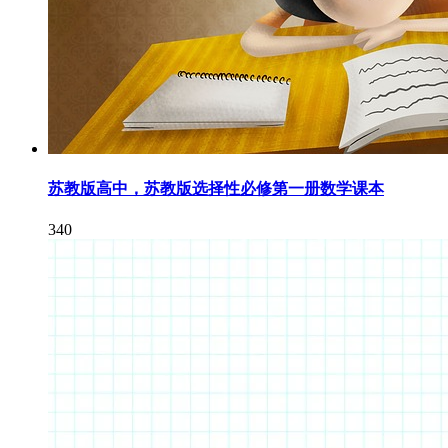
苏教版高中，苏教版选择性必修第一册数学课本
340