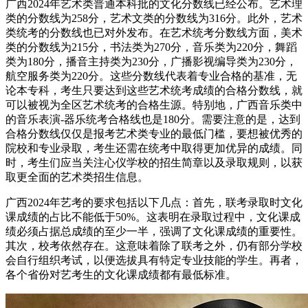
广西2024年艺术类普通本科批的文化分数线已经公布。艺术理
类的分数线为258分，艺术文类的分数线为316分。此外，艺术
类统考的分数线也已对外发布。在艺术统考分数线方面，美术
类的分数线为215分，书法类为270分，音乐类为220分，舞蹈
类为180分，播音主持类为230分，广播影视编导类为230分，
航空服务类为220分。这些分数线代表着专业合格的基准，无
论本专科，考生只要达到这些艺术统考成绩的合格分数线，就
可以被视为全区艺术统考的合格生源。特别地，广西音乐类中
的音乐表演-器乐统考合格线也是180分。需要注意的是，达到
合格分数线仅仅是报考艺术类专业的最低门槛，要想被优秀的
院校和专业录取，考生还需在统考中取得更加优异的成绩。同
时，考生们应当关注心仪学校的招生简章以及录取规则，以获
取更全面的艺术类招生信息。
广西2024年艺考的要求包括以下几点：首先，联考录取时文化
课成绩的占比不能低于50%。这表明在录取过程中，文化课成
绩必须占据总成绩的至少一半，强调了文化课成绩的重要性。
其次，校考依然存在。这意味着除了联考之外，仍有部分学校
会自行组织考试，以便选拔具有特定专业技能的学生。再者，
各个省份对艺考生的文化课成绩都有最低标准。