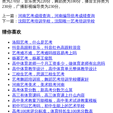
类为270分，音乐类为220分，舞蹈类为180分，播音主持类为
230分，广播影视编导类为230分。
上一篇：
河南艺考成绩查询，河南编导统考成绩查询
下一篇：
沈阳艺考培训学校，沈阳唯一艺考培训学校
猜你喜欢
洛阳艺考，什么是艺考
抖音高跟鞋音乐，抖音红色高跟鞋混音
艺考难不难，艺考难吗很容易考上吗
杨幂艺考，杨幂王俊凯
高中体育老师一个月工资多少，做体育老师有出息吗
高中体育教学设计，高中体育单元整体教学设计
三校生艺考，思源三校生艺考
艺考舞蹈培训班，舞蹈艺考培训学校哪家好
河南艺考美术，美术联考河南
高考体育分数，新高考分数怎么算
高三有体育课吗，高三体育课上什么内容
高中美术教案万能模板，高中美术试讲教案模板
初中可以艺考吗，初中生能上的艺术学校
高考100米评分标准，体育特长生100米分数表