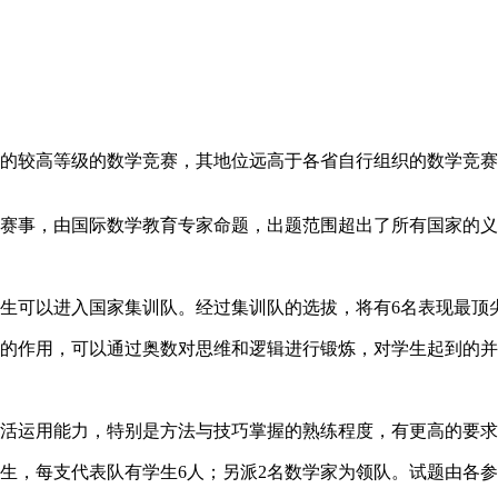
的较高等级的数学竞赛，其地位远高于各省自行组织的数学竞赛
性赛事，由国际数学教育专家命题，出题范围超出了所有国家的
学生可以进入国家集训队。经过集训队的选拔，将有6名表现最
定的作用，可以通过奥数对思维和逻辑进行锻炼，对学生起到的并
活运用能力，特别是方法与技巧掌握的熟练程度，有更高的要求
学生，每支代表队有学生6人；另派2名数学家为领队。试题由各