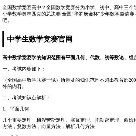
全国数学竞赛高中？全国数学竞赛分为小学、初中、高中三个阶
小学数学奥林匹克的总决赛 全国“华罗庚金杯”少年数学邀请赛
吧。
中学生数学竞赛官网
高中数学竞赛学的知识范围有平面几何、代数、初等数论、组
一、考试内容如下：
（全国高中数学联赛一试）所涉及的知识范围不超出教育部20
外的内容。
二、考试知识点解析：
1、平面几何
几个重要定理：梅涅劳斯定理、塞瓦定理、托勒密定理、西姆
方法，复数方法，向量方法，解析几何方法