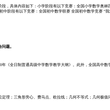
段，具体内容如下：小学阶段有以下竞赛：全国小学数学奥林匹克 
 初中阶段有以下竞赛：全国初中数学联赛 全国初中数学竞赛 “
合问题。
00年《全日制普通高级中学数学教学大纲》。此外，全国高中
松定理；三角形旁心、费马点、欧拉线；几何不等式；几何极值