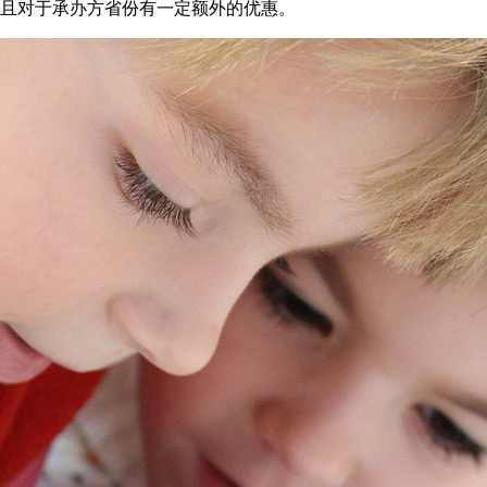
，且对于承办方省份有一定额外的优惠。