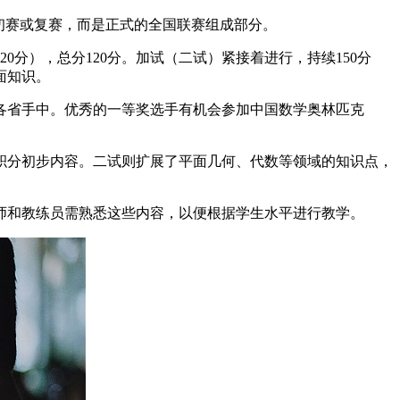
的初赛或复赛，而是正式的全国联赛组成部分。
20分），总分120分。加试（二试）紧接着进行，持续150分
面知识。
各省手中。优秀的一等奖选手有机会参加中国数学奥林匹克
微积分初步内容。二试则扩展了平面几何、代数等领域的知识点，
师和教练员需熟悉这些内容，以便根据学生水平进行教学。