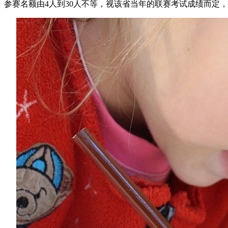
参赛名额由4人到30人不等，视该省当年的联赛考试成绩而定