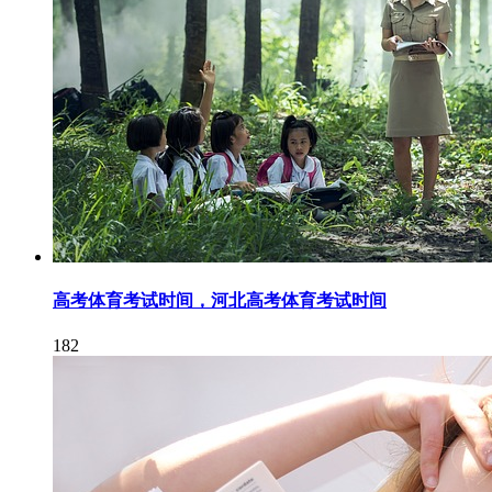
高考体育考试时间，河北高考体育考试时间
182