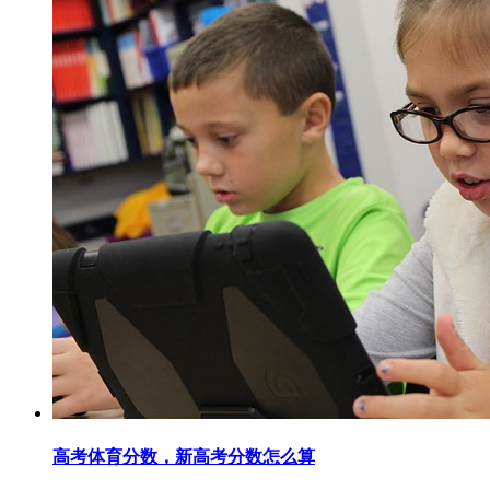
高考体育分数，新高考分数怎么算