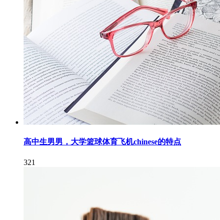
高中生男男，大学篮球体育飞机chinese的特点
321