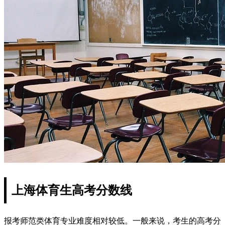
上海体育生高考分数线
报考师范类体育专业难度相对较低。一般来说，考生的高考分