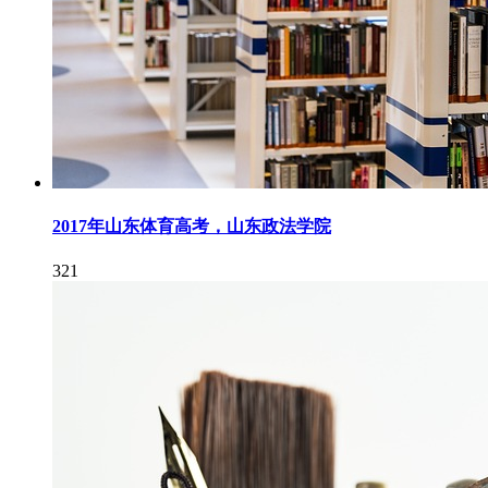
2017年山东体育高考，山东政法学院
321