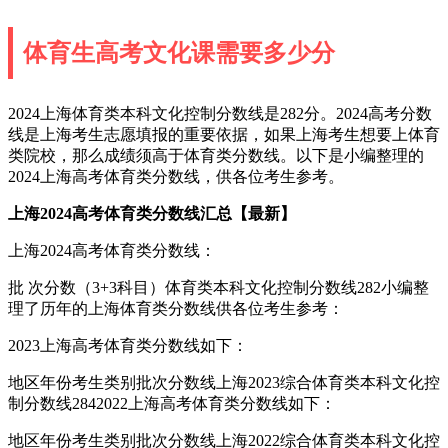
体育生高考文化课需要多少分
2024上海体育类本科文化控制分数线是282分。2024高考分数
线是上海考生志愿填报的重要依据，如果上海考生想要上体育
类院校，那么成绩须高于体育类分数线。以下是小编整理的
2024上海高考体育类分数线，供各位考生参考。
上海2024高考体育类分数线汇总【最新】
上海2024高考体育类分数线：
批 次分数（3+3科目）体育类本科文化控制分数线282小编整
理了历年的上海体育类分数线供各位考生参考：
2023上海高考体育类分数线如下：
地区年份考生类别批次分数线上海2023综合体育类本科文化控
制分数线2842022上海高考体育类分数线如下：
地区年份考生类别批次分数线上海2022综合体育类本科文化控