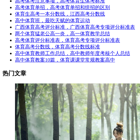
高考体考注意事项，高考体育生体考标准
高考体育单招，高考体育单招和统招的区别
体育生高考一本分数线，江西高考分数线
高中体育班，最吃天赋的体育运动
广西体育高考评分标准，广西体育高考专项评分标准表
两个体育猛老公高一炎，高一体育教学总结
高考体育评分标准表，体育高考专项评分标准表
体育高考分数线，体育高考分数线标准
高中体育教师工作总结，高中教师年度考核个人总结
高中体育教案10篇，体育课课堂常规教案高中
热门文章