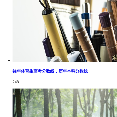
往年体育生高考分数线，历年本科分数线
248