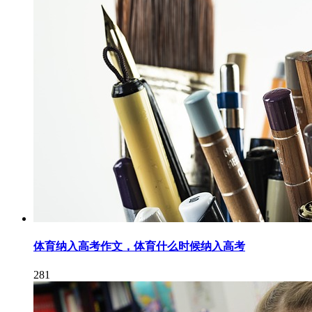
体育纳入高考作文，体育什么时候纳入高考
281