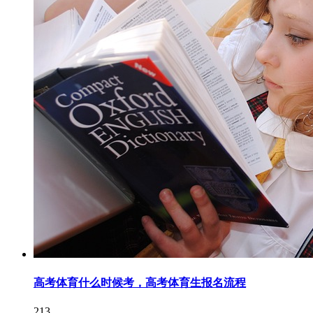
高考体育什么时候考，高考体育生报名流程
213