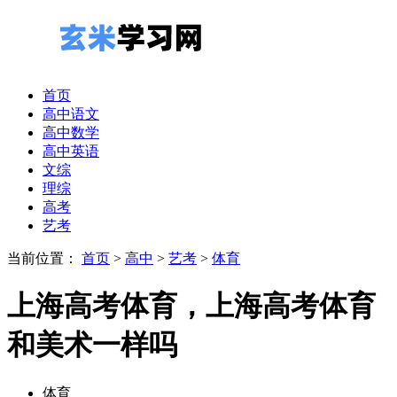
首页
高中语文
高中数学
高中英语
文综
理综
高考
艺考
当前位置：
首页
>
高中
>
艺考
>
体育
上海高考体育，上海高考体育
和美术一样吗
体育