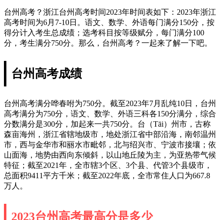
台州高考？浙江台州高考时间2023年时间表如下：2023年浙江
高考时间为6月7-10日。语文、数学、外语每门满分150分，按
得分计入考生总成绩；选考科目按等级赋分，每门满分100
分，考生满分750分。那么，台州高考？一起来了解一下吧。
台州高考成绩
台州高考满分哗春咐为750分。截至2023年7月乱纯10日，台州
高考满分为750分，语文、数学、外语三科各150分满分，综合
分数满分是300分，加起来一共750分。台（Tāi）州市，古称
森亩海州，浙江省辖地级市，地处浙江省中部沿海，南邻温州
市，西与金华市和丽水市毗邻，北与绍兴市、宁波市接壤；依
山面海，地势由西向东倾斜，以山地丘陵为主，为亚热带气候
特征；截至2021年，全市辖3个区、3个县、代管3个县级市，
总面积9411平方千米；截至2022年底，全市常住人口为667.8
万人。
2023台州高考最高分是多少