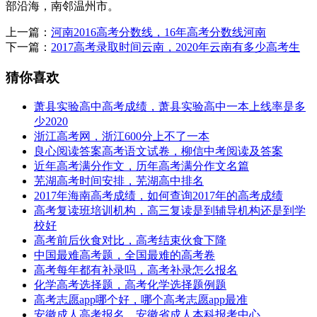
部沿海，南邻温州市。
上一篇：
河南2016高考分数线，16年高考分数线河南
下一篇：
2017高考录取时间云南，2020年云南有多少高考生
猜你喜欢
萧县实验高中高考成绩，萧县实验高中一本上线率是多
少2020
浙江高考网，浙江600分上不了一本
良心阅读答案高考语文试卷，柳信中考阅读及答案
近年高考满分作文，历年高考满分作文名篇
芜湖高考时间安排，芜湖高中排名
2017年海南高考成绩，如何查询2017年的高考成绩
高考复读班培训机构，高三复读是到辅导机构还是到学
校好
高考前后伙食对比，高考结束伙食下降
中国最难高考题，全国最难的高考卷
高考每年都有补录吗，高考补录怎么报名
化学高考选择题，高考化学选择题例题
高考志愿app哪个好，哪个高考志愿app最准
安徽成人高考报名，安徽省成人本科报考中心