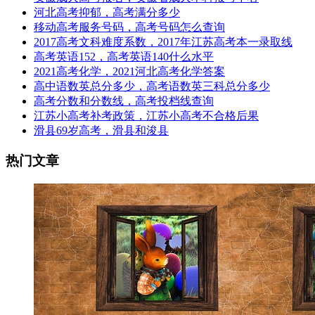
河北高考抑郁，高考满分多少
移动高考服务号码，高考号码怎么查询
2017高考文科难度系数，2017年江苏高考本一录取线
高考英语152，高考英语140什么水平
2021高考化学，2021河北高考化学答案
高中语数英总分多少，高考语数英三科总分多少
高考分数和分数线，高考投档线查询
江苏小高考补考政策，江苏小高考不合格后果
滑县69岁高考，滑县和浚县
热门文章