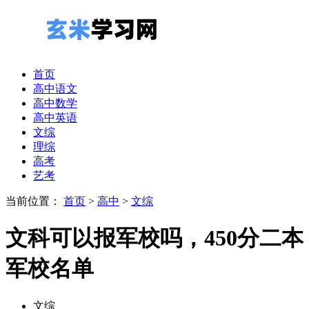
首页
高中语文
高中数学
高中英语
文综
理综
高考
艺考
当前位置：
首页
>
高中
>
文综
文科可以报军校吗，450分二本
军校名单
文综