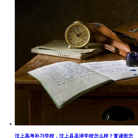
汶上高考补习学校，汶上县圣泽学校怎么样？复读班怎