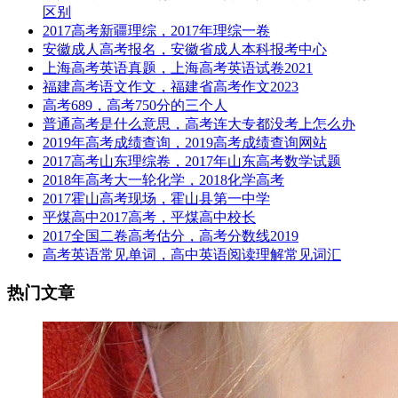
区别
2017高考新疆理综，2017年理综一卷
安徽成人高考报名，安徽省成人本科报考中心
上海高考英语真题，上海高考英语试卷2021
福建高考语文作文，福建省高考作文2023
高考689，高考750分的三个人
普通高考是什么意思，高考连大专都没考上怎么办
2019年高考成绩查询，2019高考成绩查询网站
2017高考山东理综卷，2017年山东高考数学试题
2018年高考大一轮化学，2018化学高考
2017霍山高考现场，霍山县第一中学
平煤高中2017高考，平煤高中校长
2017全国二卷高考估分，高考分数线2019
高考英语常见单词，高中英语阅读理解常见词汇
热门文章