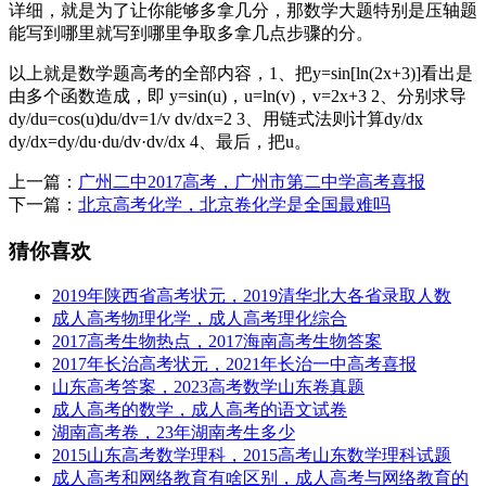
详细，就是为了让你能够多拿几分，那数学大题特别是压轴题
能写到哪里就写到哪里争取多拿几点步骤的分。
以上就是数学题高考的全部内容，1、把y=sin[ln(2x+3)]看出是
由多个函数造成，即 y=sin(u)，u=ln(v)，v=2x+3 2、分别求导
dy/du=cos(u)du/dv=1/v dv/dx=2 3、用链式法则计算dy/dx
dy/dx=dy/du·du/dv·dv/dx 4、最后，把u。
上一篇：
广州二中2017高考，广州市第二中学高考喜报
下一篇：
北京高考化学，北京卷化学是全国最难吗
猜你喜欢
2019年陕西省高考状元，2019清华北大各省录取人数
成人高考物理化学，成人高考理化综合
2017高考生物热点，2017海南高考生物答案
2017年长治高考状元，2021年长治一中高考喜报
山东高考答案，2023高考数学山东卷真题
成人高考的数学，成人高考的语文试卷
湖南高考卷，23年湖南考生多少
2015山东高考数学理科，2015高考山东数学理科试题
成人高考和网络教育有啥区别，成人高考与网络教育的