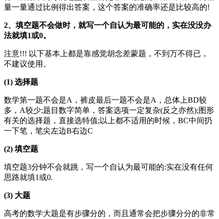
量一量通过比例得出答案，这个答案的准确率还是比较高的!
2、填空题不会做时，就写一个自认为最可能的，实在没没办
法就填1或0。
注意!!! 以下基本上都是靠感觉胡念差蒙题，不到万不得已，
不建议使用。
(1) 选择题
数学第一题不会是A，裤皮最后一题不会是A，总体上BD较
多，A较少;题目数字简单，答案选项一定复杂(反之亦然);图形
有关的选择题，直接选特值;以上都不适用的时候，BC中间扔
一下笔，笔尖左边B右边C
(2) 填空题
填空题3分钟不会就跳，写一个自认为最可能的:实在没有任何
思路就填1或0.
(3) 大题
高考的数学大题是有步骤分的，而且通常会把步骤分分的非常