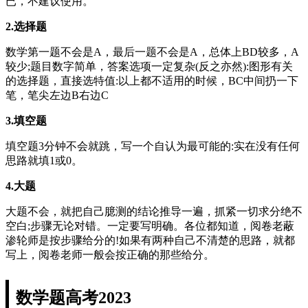
已，不建议使用。
2.选择题
数学第一题不会是A，最后一题不会是A，总体上BD较多，A
较少;题目数字简单，答案选项一定复杂(反之亦然):图形有关
的选择题，直接选特值:以上都不适用的时候，BC中间扔一下
笔，笔尖左边B右边C
3.填空题
填空题3分钟不会就跳，写一个自认为最可能的:实在没有任何
思路就填1或0。
4.大题
大题不会，就把自己臆测的结论推导一遍，抓紧一切求分绝不
空白;步骤无论对错。一定要写明确。各位都知道，阅卷老蔽
渗轮师是按步骤给分的!如果有两种自己不清楚的思路，就都
写上，阅卷老师一般会按正确的那些给分。
数学题高考2023