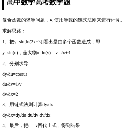
高中数学高考数学题
复合函数的求导问题，可使用导数的链式法则来进行计算。
求解思路：
1、把y=sin[ln(2x+3)]看出是由多个函数造成，即
y=sin(u)，茄大物u=ln(v)，v=2x+3
2、分别求导
dy/du=cos(u)
du/dv=1/v
dv/dx=2
3、用链式法则计算dy/dx
dy/dx=dy/du·du/dv·dv/dx
4、最后，把u，v回代上式，得到结果