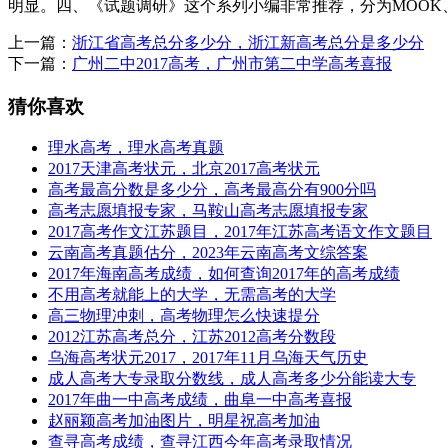
明显。四、《试题调研》这个系列小编非常推荐，分为MOOK
上一篇：
浙江省高考总分多少分，浙江新高考总分是多少分
下一篇：
广州二中2017高考，广州市第二中学高考喜报
猜你喜欢
理水高考，理水高考真题
2017天津高考状元，北京2017高考状元
高考最高分数是多少分，高考最高分有900分吗
高考志愿填报专家，马鞍山高考志愿填报专家
2017高考作文江苏题目，2017年江苏高考语文作文题目
云南高考真题估分，2023年云南高考文综答案
2017年海南高考成绩，如何查询2017年的高考成绩
不用高考就能上的大学，无需高考的大学
高三物理冲刺，高考物理怎么快速提分
2012江苏高考总分，江苏2012高考分数段
乌海高考状元2017，2017年11月乌海天气历史
成人高考大专录取分数线，成人高考多少分能读大专
2017年曲一中高考成绩，曲阜一中高考喜报
赵丽颖高考加油图片，明星祝高考加油
查寻高考成绩，查寻江西今年高考录取情况