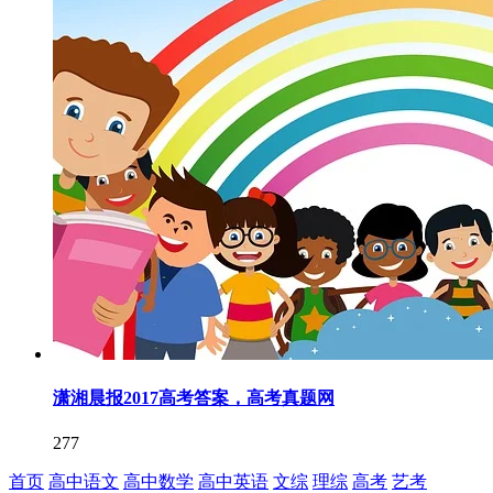
潇湘晨报2017高考答案，高考真题网
277
首页
高中语文
高中数学
高中英语
文综
理综
高考
艺考