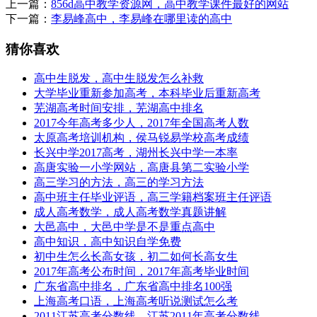
上一篇：
856d高中教学资源网，高中教学课件最好的网站
下一篇：
李易峰高中，李易峰在哪里读的高中
猜你喜欢
高中生脱发，高中生脱发怎么补救
大学毕业重新参加高考，本科毕业后重新高考
芜湖高考时间安排，芜湖高中排名
2017今年高考多少人，2017年全国高考人数
太原高考培训机构，侯马锐易学校高考成绩
长兴中学2017高考，湖州长兴中学一本率
高唐实验一小学网站，高唐县第二实验小学
高三学习的方法，高三的学习方法
高中班主任毕业评语，高三学籍档案班主任评语
成人高考数学，成人高考数学真题讲解
大邑高中，大邑中学是不是重点高中
高中知识，高中知识自学免费
初中生怎么长高女孩，初二如何长高女生
2017年高考公布时间，2017年高考毕业时间
广东省高中排名，广东省高中排名100强
上海高考口语，上海高考听说测试怎么考
2011江苏高考分数线，江苏2011年高考分数线